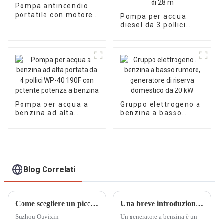
Pompa antincendio
portatile con motore
Pompa per acqua
diesel da 2,5 pollici,
diesel da 3 pollici
autoaspirazione
178F avviamento
rapida
elettrico pompa per
irrigazione e
drenaggio con
prevalenza di 28 m
Pompa per acqua a
Gruppo elettrogeno a
benzina ad alta
benzina a basso
portata da 4 pollici
rumore, generatore di
WP-40 190F con
riserva domestico da
potente potenza a
20 kW
benzina
Blog Correlati
Come scegliere un piccolo generatore diesel adatto
Una breve introduzione ai piccoli generatori a benzina
Suzhou Ouyixin
Un generatore a benzina è un