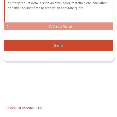
AI Helps Write
Send
Richiesta Di Listino Prezzi
Per domande sui nostri prodotti o sul listino prezzi, lasciateci il
vostro indirizzo e-mail e vi contatteremo entro 24 ore.
Clicca Per Saperne Di Più...