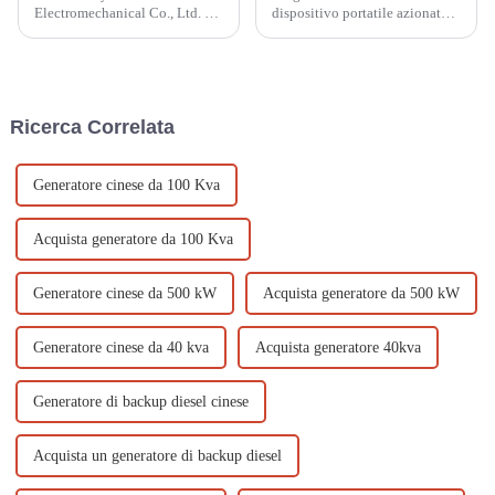
Electromechanical Co., Ltd. è
dispositivo portatile azionato
un'azienda professionale
da motore che può convertire il
impegnata nella produzione di
carburante in energia elettrica.
apparecchiature elettriche quali
Questi generatori sono
piccoli generatori diesel,
ampiamente utilizzati per vari
piccoli generatori a benzina,
scopi, tra cui la fornitura di
Ricerca Correlata
pompe per l'acqua con motore a
energia elettrica...
benzina, motori diesel...
Generatore cinese da 100 Kva
Acquista generatore da 100 Kva
Generatore cinese da 500 kW
Acquista generatore da 500 kW
Generatore cinese da 40 kva
Acquista generatore 40kva
Generatore di backup diesel cinese
Acquista un generatore di backup diesel