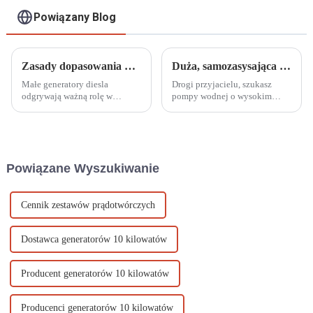
Powiązany Blog
Zasady dopasowania mocy wyjściowej i obciążenia małych generatorów Diesla
Duża, samozasysająca pompa do odwadniania pożarów na benzynę o średnicy 100 mm, która może również samozasysać wodę
Małe generatory diesla
Drogi przyjacielu, szukasz
odgrywają ważną rolę w
pompy wodnej o wysokim
operacjach na zewnątrz,
przepływie i wysokości
awaryjnym zasilaniu
podnoszenia. Obecnie wiele
zapasowym i wytwarzaniu
produktów na rynku ma
energii w odległych obszarach
wysokie przepływy, ale niskie
ze względu na ich przenośność
wysokości podnoszenia,
Powiązane Wyszukiwanie
i niezawodność. Aby zapewnić
podczas gdy te o wysokich
...
wysokościach podnoszenia i
niskim przepływie...
Cennik zestawów prądotwórczych
Dostawca generatorów 10 kilowatów
Producent generatorów 10 kilowatów
Producenci generatorów 10 kilowatów