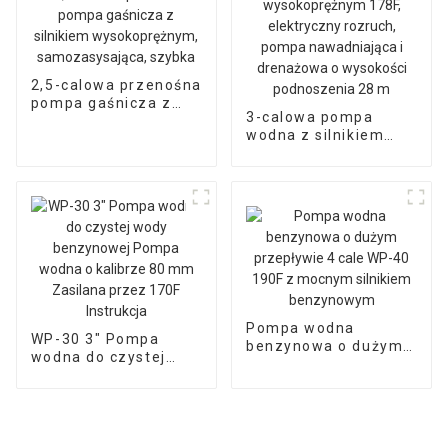
2,5-calowa przenośna
pompa gaśnicza z
3-calowa pompa
silnikiem
wodna z silnikiem
wysokoprężnym,
wysokoprężnym 178F,
samozasysająca,
elektryczny rozruch,
szybka
pompa nawadniająca
i drenażowa o
wysokości
podnoszenia 28 m
Pompa wodna
WP-30 3" Pompa
benzynowa o dużym
wodna do czystej
przepływie 4 cale
wody benzynowej
WP-40 190F z
Pompa wodna o
mocnym silnikiem
kalibrze 80 mm
benzynowym
Zasilana przez 170F
Instrukcja