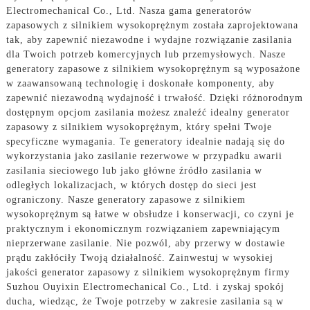
Electromechanical Co., Ltd. Nasza gama generatorów
zapasowych z silnikiem wysokoprężnym została zaprojektowana
tak, aby zapewnić niezawodne i wydajne rozwiązanie zasilania
dla Twoich potrzeb komercyjnych lub przemysłowych. Nasze
generatory zapasowe z silnikiem wysokoprężnym są wyposażone
w zaawansowaną technologię i doskonałe komponenty, aby
zapewnić niezawodną wydajność i trwałość. Dzięki różnorodnym
dostępnym opcjom zasilania możesz znaleźć idealny generator
zapasowy z silnikiem wysokoprężnym, który spełni Twoje
specyficzne wymagania. Te generatory idealnie nadają się do
wykorzystania jako zasilanie rezerwowe w przypadku awarii
zasilania sieciowego lub jako główne źródło zasilania w
odległych lokalizacjach, w których dostęp do sieci jest
ograniczony. Nasze generatory zapasowe z silnikiem
wysokoprężnym są łatwe w obsłudze i konserwacji, co czyni je
praktycznym i ekonomicznym rozwiązaniem zapewniającym
nieprzerwane zasilanie. Nie pozwól, aby przerwy w dostawie
prądu zakłóciły Twoją działalność. Zainwestuj w wysokiej
jakości generator zapasowy z silnikiem wysokoprężnym firmy
Suzhou Ouyixin Electromechanical Co., Ltd. i zyskaj spokój
ducha, wiedząc, że Twoje potrzeby w zakresie zasilania są w