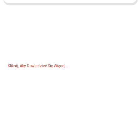
Zapytaj O Cennik
Jeśli masz pytania dotyczące naszych produktów lub cennika,
zostaw nam swój adres e-mail. Skontaktujemy się z Tobą w ciągu
24 godzin.
Kliknij, Aby Dowiedzieć Się Więcej...
Produkty
Generator
Pompa wodna
Wieża oświetleniowa
Generator spawalniczy
Akcesorium