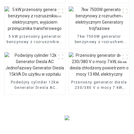
110V220/380V
pojedynczy trójfazowy
specyfikacja
EYC10000E
5 kW przenośny generator
7kw 7500W generator
benzynowy z rozrusznikiem
benzynowy z rozruchem
elektrycznym, wyjściem
elektrycznym Generatory
przełącznika
trójfazowe
transferowego
Podwójny cylinder 12kw
Przenośny generator diesla
Generator Diesla AC
230/380 V o mocy 7 kW,
Jednofazowy Generator
silnik diesla chłodzony
Diesla 15kVA Do użytku w
powietrzem o mocy 13 KM,
szpitalu
elektryczny