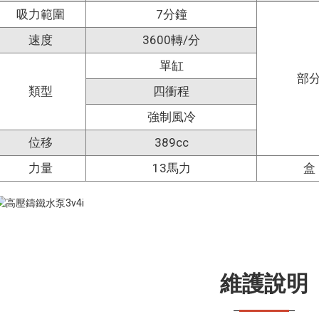
吸力範圍
7分鐘
速度
3600轉/分
單缸
部
類型
四衝程
強制風冷
位移
389cc
力量
13馬力
盒
維護說明