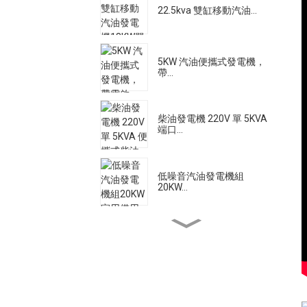
22.5kva 雙缸移動汽油...
5KW 汽油便攜式發電機，
帶...
柴油發電機 220V 單 5KVA
端口...
低噪音汽油發電機組
20KW...
大流量柴油機水泵電機
500A 靜音柴油焊接發電
機...