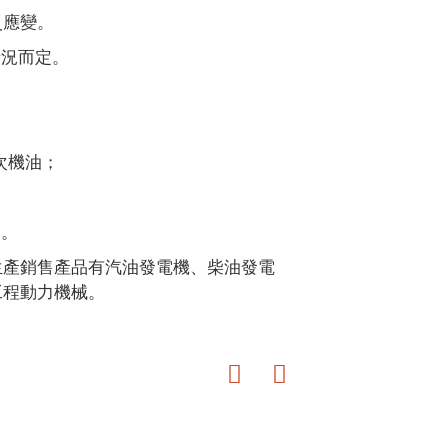
災應變。
情況而定。
一次機油；
次。
生產銷售產品有汽油發電機、柴油發電
工程動力機械。