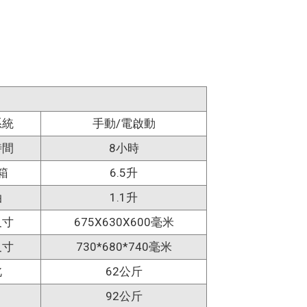
系統
手動/電啟動
時間
8小時
箱
6.5升
油
1.1升
尺寸
675X630X600毫米
尺寸
730*680*740毫米
北
62公斤
92公斤