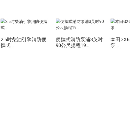
2.5吋柴油引擎消防便
便攜式消防泵浦3英吋
本田GX
攜式...
90公尺揚程19...
泵...
產品
社群媒體
發電機
Facebook
水泵浦
Youtube
照明塔
焊接發電機
配件