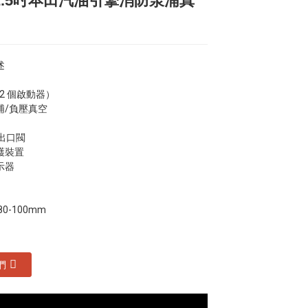
2.5吋本田汽油引擎消防泵浦真
Loading...
Loading...
Loading...
Loading...
述
2 個啟動器）
浦/負壓真空
出口閥
護裝置
示器
80-100mm
們