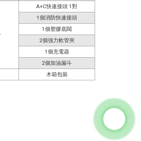
A+C快速接頭 1對
1個消防快速接頭
1個塑膠底閥
分
2個強力軟管夾
1個充電器
2個加油漏斗
木箱包裝