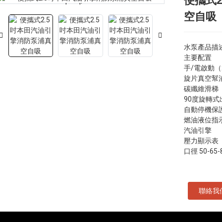
便攜式
Loading...
Loading...
空自吸
水泵產品描
主要配置
手/電啟動（
旋片真空幫
碳纖維滑梯
90度旋轉式
自動停機保
燃油液位指
汽油引擎
壓力顯示表
口徑 50-65-
聯絡我