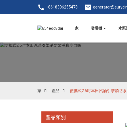
+8618306255478
generator@euryci
家
發電機
水泵
家
產品
便攜式2.5吋本田汽油引擎消防
產品類別