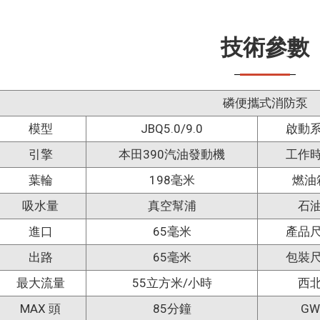
技術參數
磷
便攜式消防泵
模型
JBQ5.0/9.0
啟動
引擎
本田390汽油發動機
工作
葉輪
198毫米
燃油
吸水量
真空幫浦
石
進口
65毫米
產品
出路
65毫米
包裝
最大流量
55立方米/小時
西
MAX 頭
85分鐘
GW