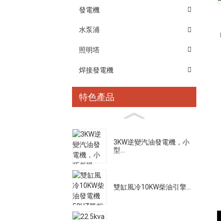
發電機
水泵浦
照明塔
焊接發電機
特色產品
3KW逆變汽油發電機，小
型...
雙缸風冷10KW柴油引擎...