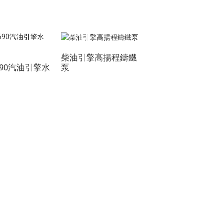
柴油引擎高揚程鑄鐵
泵
690汽油引擎水
65毫米口徑便攜
油引擎...
聯絡我們
集團 18, Lubei Village, Lili Town, Wujiang
District, Suzhou City, Jiangsu Province,
China
generator@eurycin.com
+8618306255478