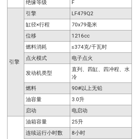
绝缘等级
F
引擎
LF479Q2
缸径×行程
70x79毫米
位移
1216cc
燃料消耗
≤374克/千瓦时
点火模式
电子点火
引擎
直列、四缸、四冲程、水
发动机类型
冷
燃料
90#以上无铅
油容量
3.0升
启动
电启动
油箱容量
25升
连续运行小时数
8小时