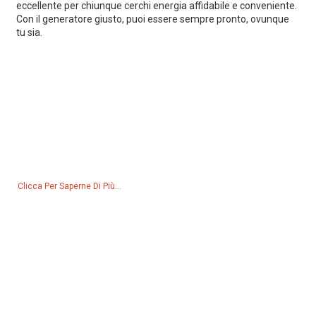
eccellente per chiunque cerchi energia affidabile e conveniente.
Con il generatore giusto, puoi essere sempre pronto, ovunque
tu sia.
Richiesta Di Listino Prezzi
Per richieste sui nostri prodotti o sul listino prezzi, lasciateci il vostro
indirizzo email e vi contatteremo entro 24 ore.
Clicca Per Saperne Di Più...
Prodotti
Generatore
Pompa dell'acqua
Torre di illuminazione
Generatore di saldatura