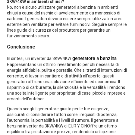
3KW/4KW in ambienti chiusi?
No, non è sicuro utilizzare generatori a benzina in ambienti
chiusi a causa del rischio di avvelenamento da monossido di
carbonio. I generatori devono essere sempre utilizzati in aree
esterne ben ventilate per evitare fumi nocivi. Seguire sempre le
linee guida di sicurezza del produttore per garantire un
funzionamento sicuro.
Conclusione
generatore a benzina
In sintesi, un inverter da 3KW/4KW
Rappresentano un ottimo investimento per chi necessita di
energia affidabile, pulita e portatile. Che si tratti di interruzioni di
corrente, di lavori in cantiere o di attività all'aperto, questi
generatori offrono una soluzione efficiente ed economica. Il
risparmio di carburante, la silenziosità e la versatilità li rendono
una scelta intelligente per proprietari di case, piccole imprese e
amanti dell'outdoor.
Quando scegli il generatore giusto per le tue esigenze,
assicurati di considerare fattori come i requisiti di potenza,
l'autonomia, la portabilità e i livelli di rumore. Il generatore a
benzina inverter da 3KW/4KW di
EUR Y CIN
Offre un ottimo
equilibrio tra prestazioni e prezzo, rendendolo un'opzione