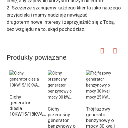
cenę, aby zapewnić korzyści naszym klientom.
2. Szczerze szanujemy każdego klienta jako naszego
przyjaciela i mamy nadzieję nawiązać
długoterminowe interesy i zaprzyjaźnić się z Tobą,
bez względu na to, skąd pochodzisz.
Produkty powiązane
Cichy
generator
diesla
Cichy
Trójfazowy
I
10KW15/18KVA...
przenośny
generator
b
generator
benzynowy o
m
benzynowy o
mocy 30 kva i
W