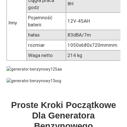
ciągła praca
8H
godz
Pojemność
12V-45AH
Inny
baterii
hałas
83dBA/7m
rozmiar
1050x680x720mmmm
Waga netto
214 kg
Proste Kroki Początkowe
Dla Generatora
Benzynowego