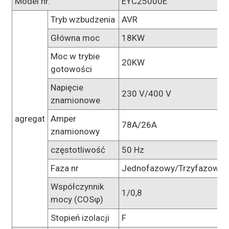
Model nr.
EYC25000E
Tryb wzbudzenia
AVR
Główna moc
18KW
Moc w trybie
20KW
gotowości
Napięcie
230 V/400 V
znamionowe
agregat
Amper
78A/26A
znamionowy
częstotliwość
50 Hz
Faza nr
Jednofazowy/Trzyfazowy
Współczynnik
1/0,8
mocy (COSφ)
Stopień izolacji
F