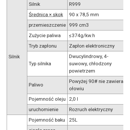
Silnik
R999
Średnica × skok
90 x 78,5 mm
przemieszczenie
999 cm3
Zużycie paliwa
≤374g/kw.h
Tryb zapłonu
Zapłon elektroniczny
Dwucylindrowy, 4-
Silnik
Typ silnika
suwowy, chłodzony
powietrzem
Powyżej 90# nie zawiera
Paliwo
ołowiu
Pojemność oleju
2,0 l
uruchomienie
Rozruch elektryczny
Pojemność baku
25L