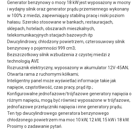
Generator benzynowy o mocy 18 kW jest wyposażony w mocny
i wydajny silnik oraz generator prądu przemiennego wykonany
w 100% z miedzi, zapewniający stabilną pracę i niski poziom
hałasu. Szeroko stosowane w bankach, restauracjach,
sklepach, hotelach, obszarach mieszkalnych,
telekomunikacyjnych stacjach bazowych itp
Dwucylindrowy, chłodzony powietrzem, czterosuwowy silnik
benzynowy o pojemności 999 cm3;
Bezszczotkowy silnik wzbudzenia z czystej miedzi z
technologią AVE
Rozrusznik elektryczny, wyposażony w akumulator 12V-45AN;
Otwarta rama z ruchomymi kółkami;
Inteligentny panel może wyświetlać informacje takie jak
napięcie, częstotliwość, czas pracy, prąd itp.;
Konfigurowalne jednofazowe/trójfazowe generatory napięcia o
różnym napięciu, mogą być również wyposażone w trójfazowe,
jednofazowe przełączniki napięcia i inne generatory prądu;
Ten typ dwucylindrowego generatora benzynowego
chłodzonego powietrzem ma moc 10 kW, 12 kW, 15 kW i 18 kW.
Prosimy o zadawanie pytań.