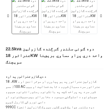
22.5kva دوه ګونی سلنډر ګرځنده ګازولین
جنراتور 18KW واحد درې پړاو مساوي بریښنا
سویچنګ
د دې ګازو جنراتور په اړه
د 18KW ګازولین جنراتور په یو پیاوړی او موثر انجن او د
100٪ مسو AC جنراتور سره سمبال شوی، د ثابت فعالیت او ټیټ
شور سره. په پراخه کچه په بانکونو، رستورانتونو، هټیو،
هوټلونو، د استوګنې سیمو، د مخابراتو بیس سټیشنونو، او
داسې نورو کې کارول کیږي
999CC دوه سلنډر هوا یخ شوی څلور سټروک ګازولین انجن؛