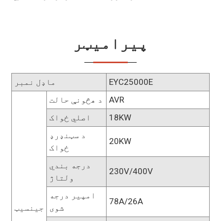
پیرامیټر
EYC25000E
ماډل نمبر
AVR
د هڅونې حالت
18KW
اصلي ځواک
د سټنډرډ
20KW
ځواک
درجه بندي
230V/400V
ولتاژ
امپیر درجه
78A/26A
شوی
جینسیټ