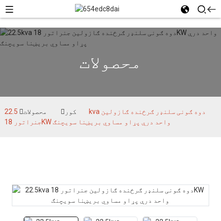
محصولات
کور
محصولات
22.5kva دوه ګونی سلنډر ګرځنده ګازولین
جنراتور 18KW واحد درې پړاو مساوي بریښنا سویچنګ