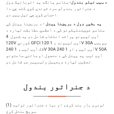
د ټیټ تیلو بندول
- ستاسو پانګه په اتوماتيک ډول
د جنراتور بندولو سره خوندي کوي کله چې دا
احساس کوي چې تیل ټیټ دی.
په بشپړ ډول د بریښنا پینل
- د بریښنا پینل کې
ستاسو غوښتنلیکونو کې د اعظمي مطابقت لپاره د
آوټ لیټونو پراخه انتخاب شامل دی په شمول: 4
120V کورني GFCI آوټ لیټونه ، 1 120V 30A ټویسټ
لاک آوټ لیټ ، 1 240V 30A آوټ لیټ ، او 1 240V 50A
آوټ لیټ. په پینل کې د محصول او ساتنې ساعتونو
تعقیب لپاره ډیجیټل ولټمیټر هم شامل دی.
د جنراتور بندول
(1) لومړی بار بند کړئ، او بیا د جنراتور تولید
سویچ منحل کړئ.