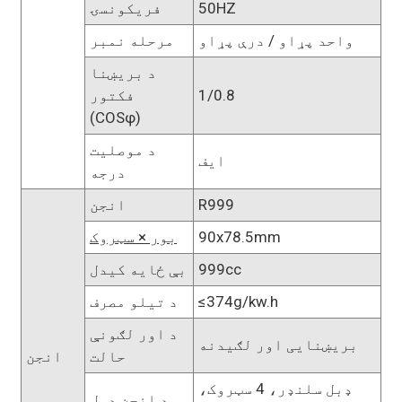
50HZ
فریکونسۍ
واحد پړاو / درې پړاو
مرحله نمبر
د بریښنا
1/0.8
فکتور
(COSφ)
د موصلیت
ایف
درجه
R999
انجن
90x78.5mm
بور × سټروک
999cc
بې ځایه کیدل
≤374g/kw.h
د تیلو مصرف
د اور لګونې
بریښنایی اور لګیدنه
حالت
انجن
ډبل سلنډر، 4 سټروک،
د انجن ډول