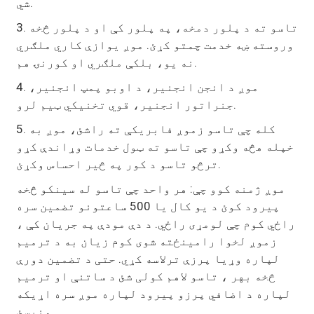
شي.
3. تاسو ته د پلور دمخه، په پلور کې او د پلور څخه
وروسته ښه خدمت چمتو کړئ. موږ یوازې کاري ملګري
نه یو، بلکې ملګري او کورنۍ هم.
4. موږ د انجن انجنیر، د اوبو پمپ انجنیر،
جنراتور انجنیر، قوي تخنیکي ټیم لرو.
5. کله چې تاسو زموږ فابریکې ته راشئ، موږ به
خپله هڅه وکړو چې تاسو ته ټول خدمات وړاندې کړو
ترڅو تاسو د کور په څیر احساس وکړئ.
موږ ژمنه کوو چې: هر واحد چې تاسو له سینکو څخه
پیرود کوئ د یو کال یا 500 ساعتونو تضمین سره
راځي کوم چې لومړی راځي. د دې مودې په جریان کې ،
زموږ لخوا رامینځته شوی کوم زیان به د ترمیم
لپاره وړیا پرزې ترلاسه کړي. حتی د تضمین دورې
څخه بهر ، تاسو لاهم کولی شئ د ساتنې او ترمیم
لپاره د اضافي پرزو پیرود لپاره موږ سره اړیکه
ونیسئ.