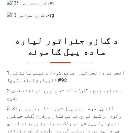
د ګازو جنراتور لپاره
ساده پیل ګامونه
1. انجن ته د انجن تیل اضافه کړئ؛ د تیلو ټانک ته
92# ګازولین اضافه کړئ؛
2. د تیلو سویچ د "آن" حالت ته واړوئ او تخته خلاص
کړئ.
3. کله چې سړه انجن پیل شي، د کاربوریټر چاک
وتړئ او کیڼ لوري ته یې فشار ورکړئ (کله چې ګرم
انجن بیا پیل شي نو چاک مه بندوئ وروسته له دې
چې دا په دې وروستیو کې ودرول شو ترڅو د زیاتو