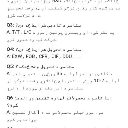
ډیزاین کړئ. زموږ د R&D څانګه او د تولید څانګه
به په ګډه کار وکړي ترڅو کیفیت او په وخت تحویلي
ډاډ ترلاسه کړي.
Q3: ستاسو د تادیې شرایط څه دي؟
A: T/T، L/C په نظر کې، او ویسټرن یونین زموږ د
شرکت لپاره شتون لري.
Q4: ستاسو د تحویل شرایط څه دي؟
A: EXW، FOB، CFR، CIF، DDU. ......
Q5: ستاسو د تحویل وخت څنګه؟
A: د کانټینر امر لپاره 35 ورځې، د نمونې امر
لپاره 7-10 ورځې. د تحویلي ځانګړي وخت د توکو او
ستاسو د امر مقدار پورې اړه لري.
Q6 ایا تاسو د محصولاتو لپاره تضمین وړاندیز
کوئ؟
A: هو، موږ خپلو محصولاتو ته د 1 کال تضمین
وړاندیز کوو.