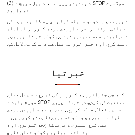
(3) د بندیدو وروسته، د پیل سویچ د STOP موقعیت
ته واړوئ.
د پورتنۍ بندولو طریقه کولی شي په کاربوریټر کې
د پاتې سونګ موادو د اوږدې مودې کارونې له امله
د خرابیدو مخه ونیسي، کوم چې کولی شي کاربوریټر
بند کړي او د جنراتور په پیل کې د ناکامۍ لامل شي.
خبرتیا
کله چې جنراتور په کارولو کې نه وي، د پیل کیلي
سویچ باید د STOP موقعیت کې کیښودل شي. که چیرې
دا په فعال حالت کې وي، بیټرۍ به د اوږدې مودې
لپاره د بیټرۍ والو ته بریښنا چمتو کړي، چې د
پیل شوي بیټرۍ د بریښنا څخه تیریږي او د
جنراتور بیا پیل کولو توان نلري.