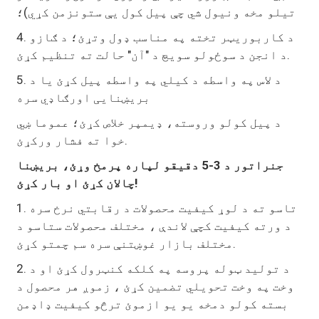
تیلو مخه ونیول شي چې پیل کول یې ستونزمن کړي)؛
4. د کاربوریټر تخته په مناسب ډول وتړئ؛ د ګازو
د انجن د سوځولو سویچ د "آن" حالت ته تنظیم کړئ.
5. د لاس په واسطه د کیلي په واسطه پیل کړئ یا د
بریښنایی اورګاډي سره
د پیل کولو وروسته، ډیمپر خلاص کړئ؛ عموما ښي
خوا ته فشار ورکړئ.
جنراتور د 3-5 دقیقو لپاره پرمخ وړئ، بریښنا
چالان کړئ او بار کړئ!
1. تاسو ته د لوړ کیفیت محصولات د رقابتي نرخ سره
د ورته کیفیت کچې لاندې ، مختلف محصولات ستاسو د
مختلف بازار غوښتنې سره سم چمتو کړئ.
2. د تولید ټوله پروسه په کلکه کنټرول کړئ او د
وخت په وخت تحویلي تضمین کړئ ، زموږ هر محصول د
بسته کولو دمخه یو یو ازموئ ترڅو کیفیت ډاډمن