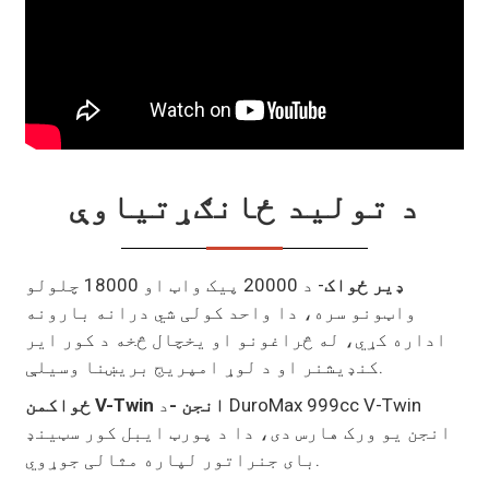
د تولید ځانګړتیاوې
ډیر ځواک
- د 20000 پیک واټ او 18000 چلولو
واټونو سره، دا واحد کولی شي درانه بارونه
اداره کړي، له څراغونو او یخچال څخه د کور ایر
کنډیشنر او د لوړ امپریج بریښنا وسیلې.
ځواکمن V-Twin انجن -
د DuroMax 999cc V-Twin
انجن یو ورک هارس دی، دا د پورټ ایبل کور سټینډ
بای جنراتور لپاره مثالی جوړوي.