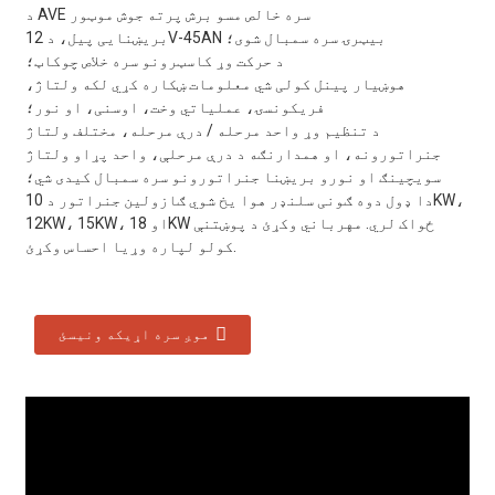
د AVE سره خالص مسو برش پرته جوش موټور
بریښنایی پیل، د 12V-45AN بیټرۍ سره سمبال شوی؛
د حرکت وړ کاسټرونو سره خلاص چوکاټ؛
هوښیار پینل کولی شي معلومات ښکاره کړي لکه ولتاژ،
فریکونسۍ، عملیاتي وخت، اوسنی، او نور؛
د تنظیم وړ واحد مرحله / درې مرحله، مختلف ولتاژ
جنراتورونه، او همدارنګه د درې مرحلې، واحد پړاو ولتاژ
سویچینګ او نورو بریښنا جنراتورونو سره سمبال کیدی شي؛
دا ډول دوه ګونی سلنډر هوا یخ شوي ګازولین جنراتور د 10KW،
12KW، 15KW، او 18KW ځواک لري. مهرباني وکړئ د پوښتنې
کولو لپاره وړیا احساس وکړئ.
موږ سره اړیکه ونیسئ