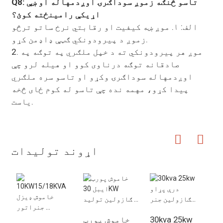
Q8: تاسو څنګه زموږ سوداګرۍ اوږدمهاله او ښې
اړیکې رامینځته کوئ؟
الف: ۱. موږ ښه کیفیت او رقابتي نرخ ساتو ترڅو
زموږ د پیرودونکي ګټې ډاډمن کړو.
2. موږ هر پیرودونکي ته د خپل ملګري په توګه په
صادقانه توګه درناوی کوو او هیله لرو چې
اوږدمهاله سوداګرۍ وکړو او تاسو سره ملګري
پیدا کړو، مهمه نده چې تاسو له کوم ځای څخه
یاست.
اړوند توليدات
3
30kva 25kw
خاموش پورټ