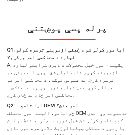
پرله پسې پوښتنې
Q1: ایا موږ کولی شو د ځینې ازموینې ترسره کولو
لپاره د محاکمې امر ورکړو؟
A: یقینا، موږ خپل محصولات د ډیری شرایطو لپاره
ازموینه کړې، تاسو کولی شئ نورې ازموینې هم
ترسره کړئ. په عمومي توګه، د محاکمې امر هم
هرکلی کوي. موږ غواړو نور نوي پیرودونکي د
محاکمې امر ځای په ځای کړي.
Q2: ایا تاسو د OEM امر منئ؟
ځواب: هو، البته. موږ مختلف OEM خدمتونه وړاندې
کوو. تاسو کولی شئ خپل غوره ماډلونه تنظیم کړئ
یا زموږ د مسلکي ټیکنالوژیک ملاتړ سره نوی ماډل