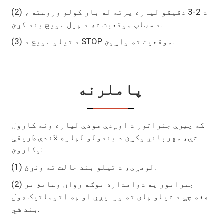
(2) د 2-3 دقیقو لپاره پرته له بار کولو وروسته ،
د سټاپ موقعیت ته د پیل سویچ بند کړئ.
(3) د تیلو سویچ د STOP موقعیت ته واړوئ.
پاملرنه
که چیرې جنراتور د اوږدې مودې لپاره ونه کارول
شي، مهرباني وکړئ د بندولو لپاره لاندې طریقې
وکاروئ:
(1) لومړی، د تیلو بند حالت ته وتړئ.
(2) جنراتور په دوامداره توګه روان وساتئ تر
هغه چې د تیلو پای ته ورسیږي او په اتوماتيک ډول
بند شي.