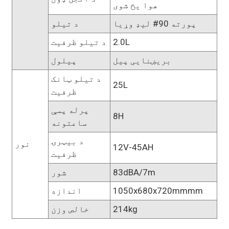
هوا یخ شوی
پورته 90# لیډ وړیا
د تیلو
2.0L
د تیلو ظرفیت
بریښنایی پیل
پیلول
د تیلو ټانک
25L
ظرفیت
پرله پسې
8H
ساعتونه
د بیټرۍ
نور
12V-45AH
ظرفیت
83dBA/7m
شور
1050x680x720mmmm
اندازه
214kg
خالص وزن