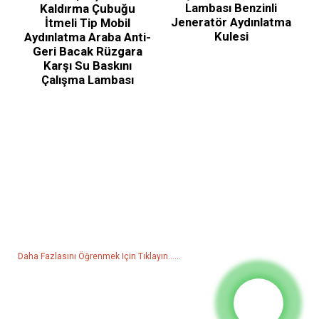
Lambası Benzinli
Kaldırma Çubuğu
Jeneratör Aydınlatma
İtmeli Tip Mobil
Kulesi
Aydınlatma Araba Anti-
Geri Bacak Rüzgara
Karşı Su Baskını
Çalışma Lambası
Fiyat Listesi İçin Sorgulama
Ürünlerimiz veya fiyat listemiz hakkında sorularınız için lütfen e-
postanızı bize bırakın, 24 saat içinde sizinle iletişime geçeceğiz.
Daha Fazlasını Öğrenmek Için Tıklayın......
Ürünler