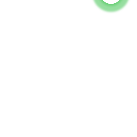
Jeneratör
Su Pompası
Aydınlatma Kulesi
Kaynak jeneratörü
Aksesuar
Sosyal Medya
Facebook
YouTube
Bize Ulaşın
Grup 18, Lubei Köyü, Lili Kasabası, Wujiang Bölgesi, Suzhou Şehri,
Jiangsu Eyaleti, Çin
generator@eurycin.com
+8618306255478