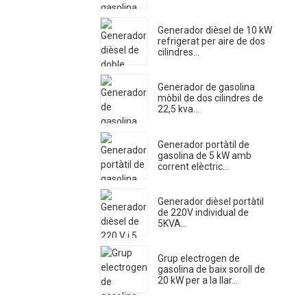
Generador dièsel de 10 kW
refrigerat per aire de dos
cilindres...
Generador de gasolina
mòbil de dos cilindres de
22,5 kva...
Generador portàtil de
gasolina de 5 kW amb
corrent elèctric...
Generador dièsel portàtil
de 220V individual de
5KVA...
Grup electrogen de
gasolina de baix soroll de
20 kW per a la llar...