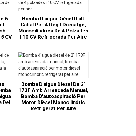
De 6
Bomba D'aigua Dièsel D'alt
el
Cabal Per A Reg I Drenatge,
Amb
Monocilíndrica De 4 Polzades
15 CV
I 10 CV Refrigerada Per Aire
es
Bomba D'aigua Dièsel De 2″
Bomba
173F Amb Arrencada Manual,
aigua
Bomba D'autoaspiració Per
a Del
Motor Dièsel Monocilíndric
Refrigerat Per Aire