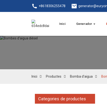
+8618306255478
generator@euryci
Inici
Generador
Inici
Productes
Bomba d'aigua
Bom
Categories de productes