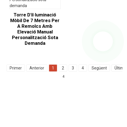
Torre D'il·luminació
Mòbil De 7 Metres Per
A Remolcs Amb
Elevació Manual
Personalització Sota
Demanda
Primer
Anterior
1
2
3
4
Següent
Últim
4
Consulta Per A La Llista De Preus
Per a consultes sobre els nostres productes o llista de preus, deixeu-