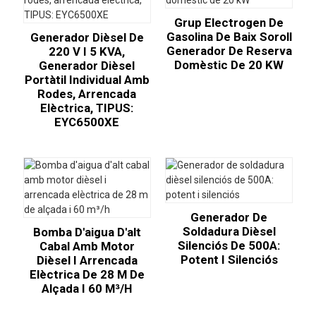
Grup Electrogen De
Gasolina De Baix Soroll
Generador Dièsel De
Generador De Reserva
220 V I 5 KVA,
Domèstic De 20 KW
Generador Dièsel
Portàtil Individual Amb
Rodes, Arrencada
Elèctrica, TIPUS:
EYC6500XE
Generador De
Soldadura Dièsel
Bomba D'aigua D'alt
Silenciós De 500A:
Cabal Amb Motor
Potent I Silenciós
Dièsel I Arrencada
Elèctrica De 28 M De
Alçada I 60 M³/h