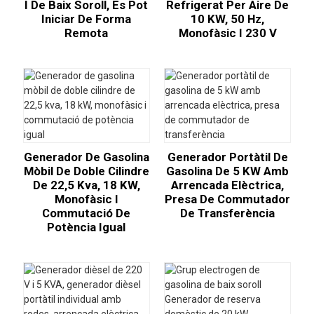
I De Baix Soroll, Es Pot
Refrigerat Per Aire De
Iniciar De Forma
10 KW, 50 Hz,
Remota
Monofàsic I 230 V
Generador De Gasolina
Generador Portàtil De
Mòbil De Doble Cilindre
Gasolina De 5 KW Amb
De 22,5 Kva, 18 KW,
Arrencada Elèctrica,
Monofàsic I
Presa De Commutador
Commutació De
De Transferència
Potència Igual