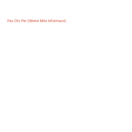
nos el vostre correu electrònic i ens posarem en contacte amb
vosaltres en un termini de 24 hores.
Feu Clic Per Obtenir Més Informació...
Productes
Generador
Bomba d'aigua
Torre d'il·luminació
Generador de soldadura
Accessori
Xarxes Socials
Facebook
YouTube
Contacta Amb Nosaltres