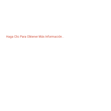
Consulta De Lista De Precios
Para consultas sobre nuestros productos o listas de precios, déjenos
su correo electrónico y nos comunicaremos con usted dentro de las
24 horas.
Haga Clic Para Obtener Más Información...
Productos
Generador
Bomba de agua
Torre de iluminación
generador de soldadura
Accesorio
Redes Sociales
Facebook