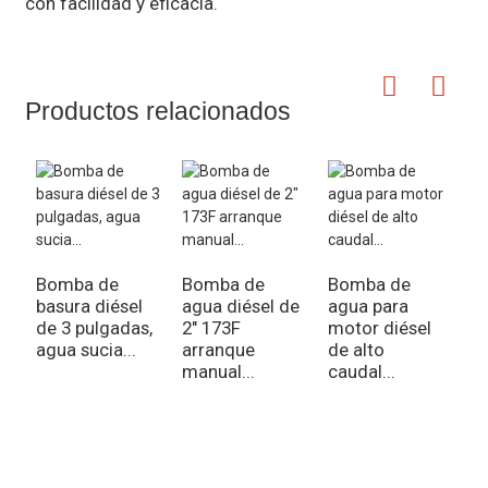
con facilidad y eficacia.
Productos relacionados
S
r
Bomba de
Bomba de
Bomba de
d
basura diésel
agua diésel de
agua para
c
de 3 pulgadas,
2″ 173F
motor diésel
agua sucia...
arranque
de alto
manual...
caudal...