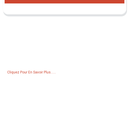
Demande De Liste De Prix
Pour toute demande de renseignements sur nos produits ou notre
liste de prix, veuillez nous laisser votre e-mail et nous vous
contacterons dans les 24 heures.
Cliquez Pour En Savoir Plus......
Produits
Générateur
Pompe à eau
Tour d'éclairage
Générateur de soudage