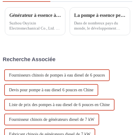
Générateur à essence à deux cylindres comme alimentation de secours dans un système d'alimentation électrique
La pompe à essence peut être utilisée dans le domaine de l'irrigation des terres agricoles
Suzhou Ouyixin
Dans de nombreux pays du
Electromechanical Co., Ltd. a
monde, le développement
récemment lancé un nouveau
agricole et le drainage urbain
produit sur le marché : le
sont essentiels, et les pompes à
générateur à essence à double
eau sont donc essentielles.
cylindre refroidi par air, conçu
C'est pourquoi la pompe à eau
pour être utilisé dans les
à moteur à essence d'Ouyi...
Recherche Associée
systèmes électriques. Ce...
Fournisseurs chinois de pompes à eau diesel de 6 pouces
Devis pour pompe à eau diesel 6 pouces en Chine
Liste de prix des pompes à eau diesel de 6 pouces en Chine
Fournisseur chinois de générateurs diesel de 7 kW
Fabricant chinois de générateurs diesel de 7 kW