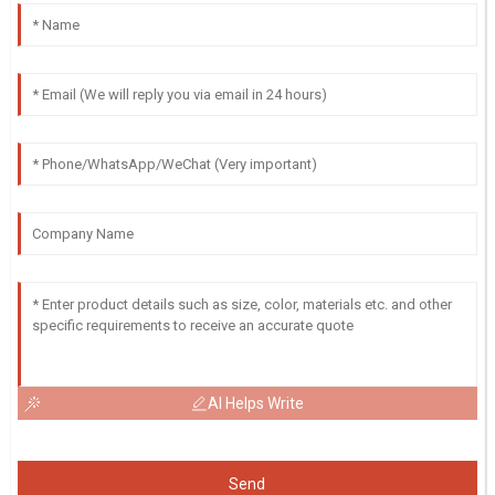
AI Helps Write
Send