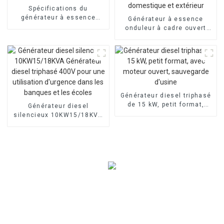
Spécifications du
générateur à essence
Générateur à essence
triphasé 30 kVA 25 kW 110
onduleur à cadre ouvert
V 220 V/380 V
3 200 W/3,5 kW, portable,
pour usage domestique et
extérieur
Générateur diesel triphasé
de 15 kW, petit format,
Générateur diesel
avec moteur ouvert,
silencieux 10KW15/18KVA
sauvegarde d'usine
Générateur diesel triphasé
400V pour une utilisation
d'urgence dans les
banques et les écoles