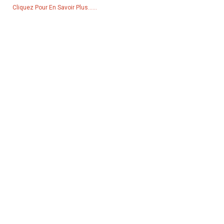
Cliquez Pour En Savoir Plus......
Produits
Générateur
Pompe à eau
Tour d'éclairage
Générateur de soudage
Accessoire
Réseaux Sociaux
Facebook
YouTube
Contactez-Nous
Groupe 18, village de Lubei, ville de Lili, district de Wujiang, ville de