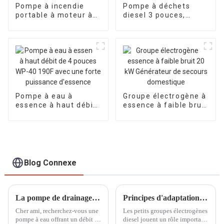
Pompe à incendie
Pompe à déchets
portable à moteur à
diesel 3 pouces,
essence Honda de 2,5
pompe à eau sale,
pouces à aspiration
pompe à eau
automatique
chimique diesel en
bord de mer
Pompe à eau à
Groupe électrogène à
essence à haut débit
essence à faible bruit
de 4 pouces WP-40
20 kW Générateur de
190F avec une forte
secours domestique
puissance d'essence
Blog Connexe
La pompe de drainage incendie à essence auto-amorçante à grand débit d'un diamètre de 100 mm peut également s'auto-amorcer à l'eau
Principes d'adaptation de la puissance de sortie et de la charge des petits générateurs diesel
Cher ami, recherchez-vous une
Les petits groupes électrogènes
pompe à eau offrant un débit et
diesel jouent un rôle important