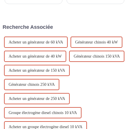
une hauteur manométrique
dans les opérations en
élevés ? De nombreux produits
extérieur, l'alimentation de
sur le marché offrent
secours et la production
actuellement un débit élevé
d'électricité dans les zones
mais une faible hauteur
reculées grâce à leur portabilité
Recherche Associée
manométrique, tandis que ceux
et leur fiabilité. Afin de
offrant un débit élevé et un
garantir…
faible débit…
Acheter un générateur de 60 kVA
Générateur chinois 40 kW
Acheter un générateur de 40 kW
Générateur chinois 150 kVA
Acheter un générateur de 150 kVA
Générateur chinois 250 kVA
Acheter un générateur de 250 kVA
Groupe électrogène diesel chinois 10 kVA
Acheter un groupe électrogène diesel 10 kVA