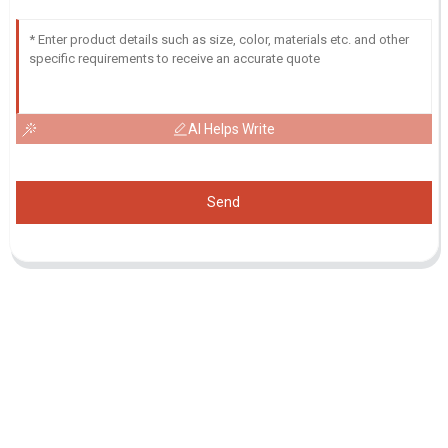
AI Helps Write
Send
Demande De Liste De Prix
Pour toute demande de renseignements sur nos produits ou notre
liste de prix, veuillez nous laisser votre e-mail et nous vous
contacterons dans les 24 heures.