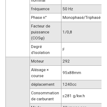
nominal
fréquence
50 Hz
Phase n°
Monophasé/Triphasé
Facteur de
puissance
1/0,8
(COSφ)
Degré
F
d'isolation
Moteur
292
Alésage ×
95x88mm
course
déplacement
1240cc
Consommation
≤281 g/kw.h
de carburant