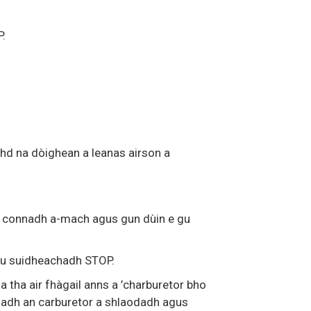
.
chd na dòighean a leanas airson a
 an connadh a-mach agus gun dùin e gu
gu suidheachadh STOP.
 tha air fhàgail anns a ’charburetor bho
odadh an carburetor a shlaodadh agus