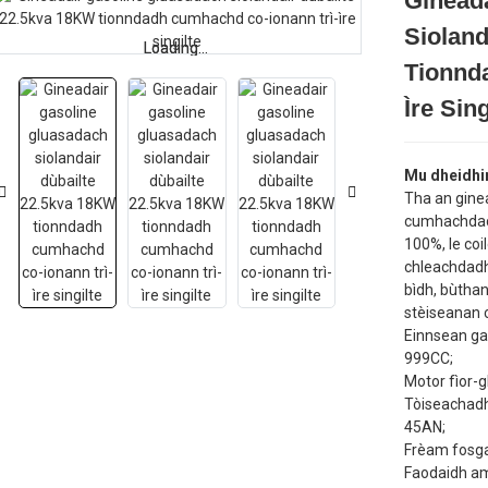
Ginead
Sioland
Loading...
Loading...
Tionnd
Ìre Sing
Mu dheidhin
Tha an gine
cumhachdach
100%, le co
chleachdadh
bìdh, bùtha
stèiseanan 
Einnsean gas
999CC;
Motor fìor-g
Tòiseachadh
45AN;
Frèam fosgai
Faodaidh am