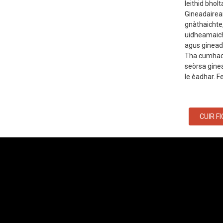
leithid bhol
Gineadairean
gnàthaichte
uidheamaicht
agus ginead
Tha cumhach
seòrsa ginea
le èadhar. F
CUIR F