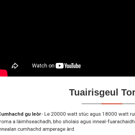
Tuairisgeul To
Cumhachd gu leòr
- Le 20000 watt stùc agus 18000 watt rui
roma a làimhseachadh, bho sholais agus inneal-fuarachaidh
innealan cumhachd amperage àrd.