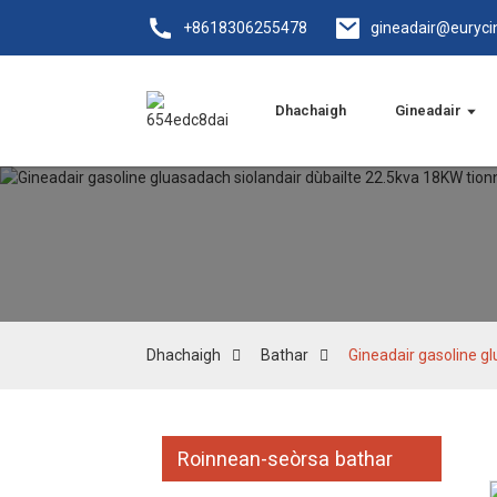
+8618306255478
gineadair@euryci
Dhachaigh
Gineadair
Dhachaigh
Bathar
Gineadair gasoline gl
Roinnean-seòrsa bathar