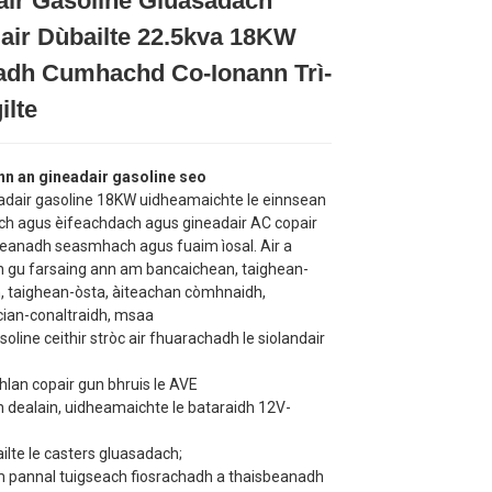
air Gasoline Gluasadach
air Dùbailte 22.5kva 18KW
Loading...
Loading...
Loading...
Loading...
adh Cumhachd Co-Ionann Trì-
ilte
n an gineadair gasoline seo
adair gasoline 18KW uidheamaichte le einnsean
 agus èifeachdach agus gineadair AC copair
ileanadh seasmhach agus fuaim ìosal. Air a
 gu farsaing ann am bancaichean, taighean-
n, taighean-òsta, àiteachan còmhnaidh,
cian-conaltraidh, msaa
oline ceithir stròc air fhuarachadh le siolandair
hlan copair gun bhruis le AVE
 dealain, uidheamaichte le bataraidh 12V-
lte le casters gluasadach;
 pannal tuigseach fiosrachadh a thaisbeanadh