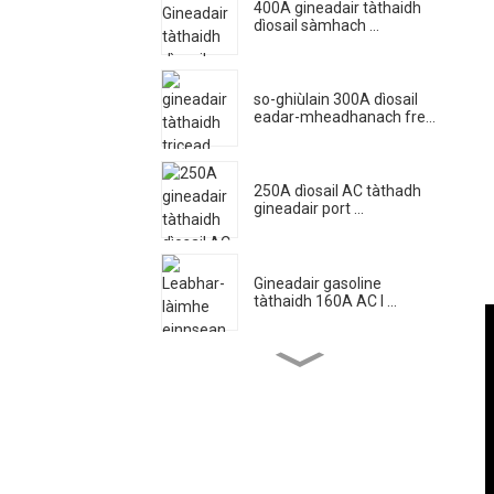
400A gineadair tàthaidh
dìosail sàmhach ...
so-ghiùlain 300A dìosail
eadar-mheadhanach fre...
250A dìosail AC tàthadh
gineadair port ...
Gineadair gasoline
tàthaidh 160A AC l ...
Taigh-solais trèilear
gluasadach air a
dhèanamh ann an Chi...
Trèilear togail làimhe 7
meatairean gluasadach ...