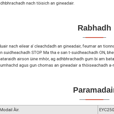
dhbhrachadh nach tòisich an gineadair.
Rabhadh
uair nach eilear a’ cleachdadh an gineadair, feumar an tion
an suidheachadh STOP. Ma tha e san t-suidheachadh ON, bh
ataraidh airson ùine mhòr, ag adhbhrachadh gum bi am batar
umhachd agus gun chomas an gineadair a thòiseachadh a-ri
Paramadai
Modail Àir.
EYC25