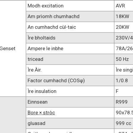
Modh excitation
AVR
Am prìomh chumhachd
18KW
An cumhachd cùl-taic
20KW
Ìre bholtaids
230V/
Genset
Ampere le inbhe
78A/2
tricead
50 Hz
Ìre Àir.
Ìre singi
Factor cumhachd (COSφ)
1/0.8
Ìre insulation
F
Einnsean
R999
Bore × stròc
90x78
gluasad
999 cc