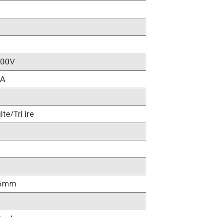
400V
6A
lte/Trì ìre
.5mm