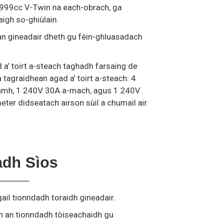
999cc V-Twin na each-obrach, ga
aigh so-ghiùlain.
 an gineadair dheth gu fèin-ghluasadach
a’ toirt a-steach taghadh farsaing de
agraidhean agad a’ toirt a-steach: 4
eamh, 1 240V 30A a-mach, agus 1 240V
ter didseatach airson sùil a chumail air
adh Sìos
gail tionndadh toraidh gineadair.
th an tionndadh tòiseachaidh gu