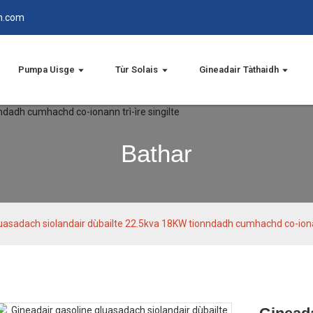
n.com
Pumpa Uisge
Tùr Solais
Gineadair Tàthaidh
Bathar
uasadach siolandair dùbailte 22.5kva 18KW tionndadh cumhachd co-ionann