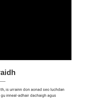
raidh
th, is urrainn don aonad seo luchdan
 gu inneal-adhair dachaigh agus