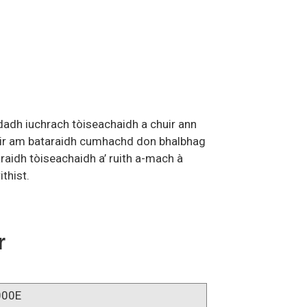
ndadh iuchrach tòiseachaidh a chuir ann
eir am bataraidh cumhachd don bhalbhag
aidh tòiseachaidh a’ ruith a-mach à
thist.
r
000E