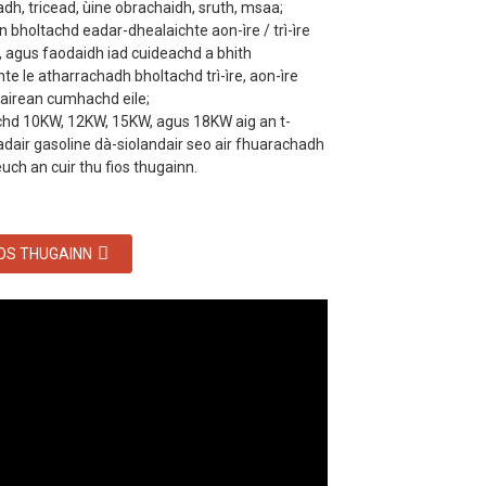
tadh, tricead, ùine obrachaidh, sruth, msaa;
 bholtachd eadar-dhealaichte aon-ìre / trì-ìre
, agus faodaidh iad cuideachd a bhith
e le atharrachadh bholtachd trì-ìre, aon-ìre
airean cumhachd eile;
d 10KW, 12KW, 15KW, agus 18KW aig an t-
dair gasoline dà-siolandair seo air fhuarachadh
euch an cuir thu fios thugainn.
IOS THUGAINN