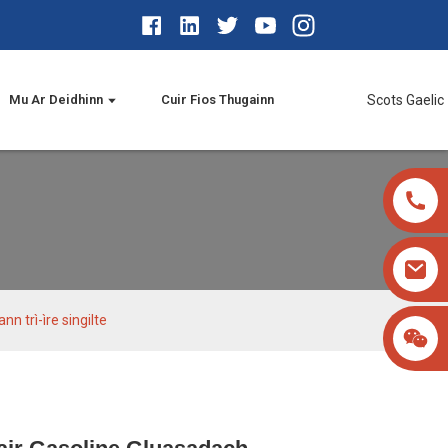
Mu Ar Deidhinn
Cuir Fios Thugainn
Scots Gaelic
 trì-ìre singilte