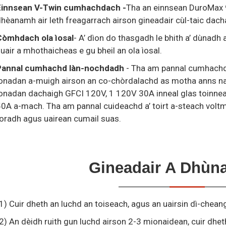
Einnsean V-Twin cumhachdach -
Tha an einnsean DuroMax 
hèanamh air leth freagarrach airson gineadair cùl-taic dach
Còmhdach ola ìosal
- A’ dìon do thasgadh le bhith a’ dùnadh
uair a mhothaicheas e gu bheil an ola ìosal.
Pannal cumhachd làn-nochdadh
- Tha am pannal cumhachd 
onadan a-muigh airson an co-chòrdalachd as motha anns na t
ionadan dachaigh GFCI 120V, 1 120V 30A inneal glas toinn
0A a-mach. Tha am pannal cuideachd a’ toirt a-steach voltme
oradh agus uairean cumail suas.
Gineadair A Dhùn
1) Cuir dheth an luchd an toiseach, agus an uairsin dì-chean
2) An dèidh ruith gun luchd airson 2-3 mionaidean, cuir dhe