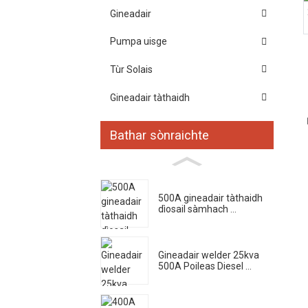
Gineadair
Pumpa uisge
Tùr Solais
Gineadair tàthaidh
Bathar sònraichte
500A gineadair tàthaidh
dìosail sàmhach ...
Gineadair welder 25kva
500A Poileas Diesel ...