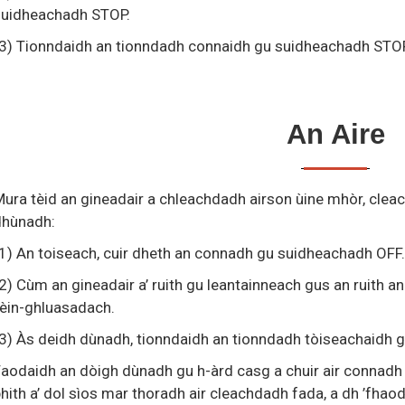
suidheachadh STOP.
3) Tionndaidh an tionndadh connaidh gu suidheachadh STOP
An Aire
ura tèid an gineadair a chleachdadh airson ùine mhòr, clea
dhùnadh:
1) An toiseach, cuir dheth an connadh gu suidheachadh OFF.
2) Cùm an gineadair a’ ruith gu leantainneach gus an ruith
èin-ghluasadach.
3) Às deidh dùnadh, tionndaidh an tionndadh tòiseachaidh 
aodaidh an dòigh dùnadh gu h-àrd casg a chuir air connadh a
hith a’ dol sìos mar thoradh air cleachdadh fada, a dh ’fha