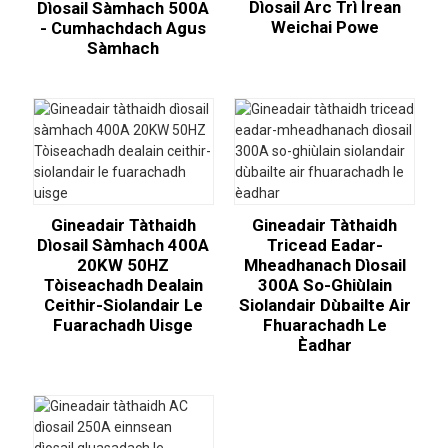
Dìosail Arc Trì Ìrean
Dìosail Sàmhach 500A
Weichai Powe
- Cumhachdach Agus
Sàmhach
Gineadair Tàthaidh
Gineadair Tàthaidh
Dìosail Sàmhach 400A
Tricead Eadar-
20KW 50HZ
Mheadhanach Dìosail
Tòiseachadh Dealain
300A So-Ghiùlain
Ceithir-Siolandair Le
Siolandair Dùbailte Air
Fuarachadh Uisge
Fhuarachadh Le
Èadhar