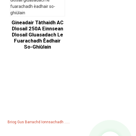
Gineadair Tàthaidh AC
Dìosail 250A Einnsean
Dìosail Gluasadach Le
Fuarachadh Èadhair
So-Ghiùlain
Rannsachadh Airson Liosta Prìsean
Airson ceistean mu ar bathar no ar liosta prìsean, fàg do phost-d
thugainn agus cuiridh sinn fios thugad taobh a-staigh 24 uairean.
Briog Gus Barrachd Ionnsachadh ......