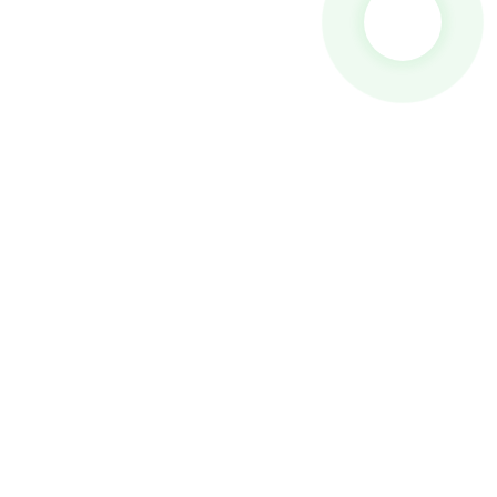
Toraidhean
Gineadair
Pumpa Uisge
Tùr Solais
Gineadair tàthaidh
Goireas
Meadhanan Sòisealta
Facebook
YouTube
Cuir Fios Thugainn
Buidheann 18, Baile Lubei, Baile Lili, Sgìre Wujiang, Cathair
Suzhou, Roinn Jiangsu, Sìona
generator@eurycin.com
+8618306255478