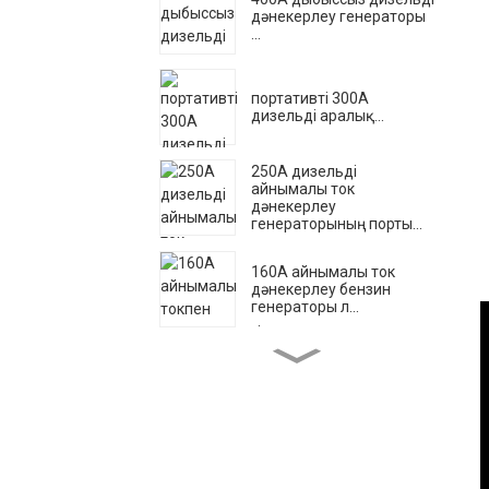
дәнекерлеу генераторы
...
портативті 300А
дизельді аралық...
250A дизельді
айнымалы ток
дәнекерлеу
генераторының порты...
160A айнымалы ток
дәнекерлеу бензин
генераторы л...
Қытайда жасалған
жылжымалы трейлер
маяк...
Тіркеме қол көтергіш 7
метр жылжымалы ...