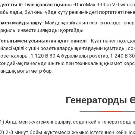
Қуатты V-Twin қозғалтқышы -
DuroMax 999cc V-Twin 
табылады, бұл оны үйде күту режиміндегі портативті гене
Төмен майды өшіру
- Майдың азайғанын сезген кезде гене
арқылы инвестицияңызды қорғайды.
Толығымен ұсынылған қуат панелі
- Қуат панелі қолд
үйлесімділік үшін розеткалардың кең таңдауын қамтиды, со
розеткалары, 1 120 В 30 А бұралмалы розетка, 1 240 В 30
Сондай-ақ панельде шығыс пен техникалық қызмет көрсе
сандық вольтметр бар.
Генераторды 
(1) Алдымен жүктемені өшіріңіз, содан кейін генератор
(2) 2-3 минут бойы жүктемесіз жұмыс істегеннен кейін 