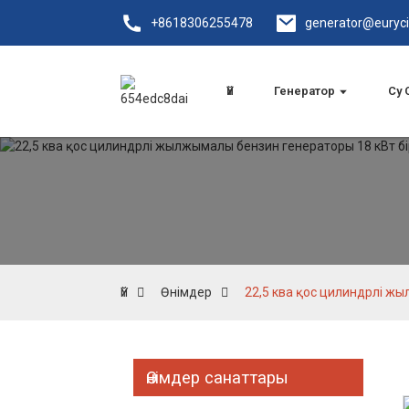
+8618306255478
generator@euryc
Үй
Генератор
Су
Үй
Өнімдер
22,5 ква қос цилиндрлі ж
Өнімдер санаттары