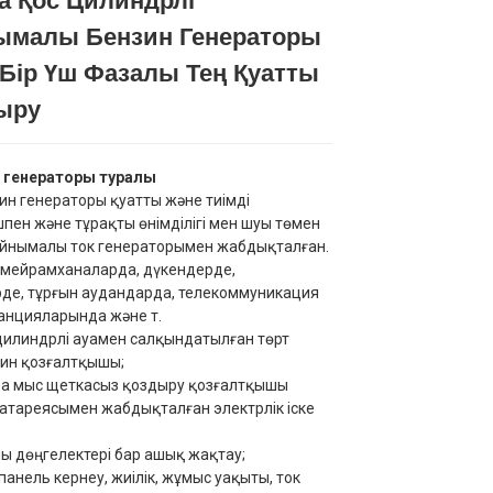
ва Қос Цилиндрлі
малы Бензин Генераторы
Loading...
Loading...
Loading...
Loading...
 Бір Үш Фазалы Тең Қуатты
ыру
н генераторы туралы
зин генераторы қуатты және тиімді
пен және тұрақты өнімділігі мен шуы төмен
йнымалы ток генераторымен жабдықталған.
 мейрамханаларда, дүкендерде,
де, тұрғын аудандарда, телекоммуникация
анцияларында және т.
цилиндрлі ауамен салқындатылған төрт
нзин қозғалтқышы;
за мыс щеткасыз қоздыру қозғалтқышы
атареясымен жабдықталған электрлік іске
дөңгелектері бар ашық жақтау;
панель кернеу, жиілік, жұмыс уақыты, ток