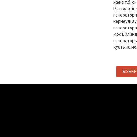
және т.б. 
Реттелетін
генераторл
кернеуді а
генераторл
Қос цилинд
генераторы
қуатына ие
БІЗБЕ