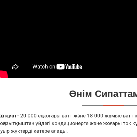
Өнім Сипатта
өп қуат
- 20 000 ең жоғары ватт және 18 000 жұмыс ватт
тоңазытқыштан үйдегі кондиционерге және жоғары ток кү
ауыр жүктерді көтере алады.