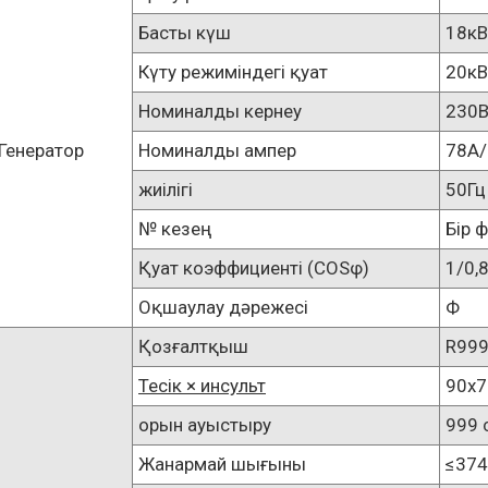
Басты күш
18кВ
Күту режиміндегі қуат
20кВ
Номиналды кернеу
230В
Генератор
Номиналды ампер
78A
жиілігі
50Гц
№ кезең
Бір 
Қуат коэффициенті (COSφ)
1/0,
Оқшаулау дәрежесі
Ф
Қозғалтқыш
R99
Тесік × инсульт
90x7
орын ауыстыру
999 
Жанармай шығыны
≤374