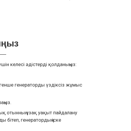
ыңыз
шін келесі әдістерді қолданыңыз:
нгенше генераторды үздіксіз жұмыс
аңыз.
ық отынның ұзақ уақыт пайдалану
бітеп, генератордың іске