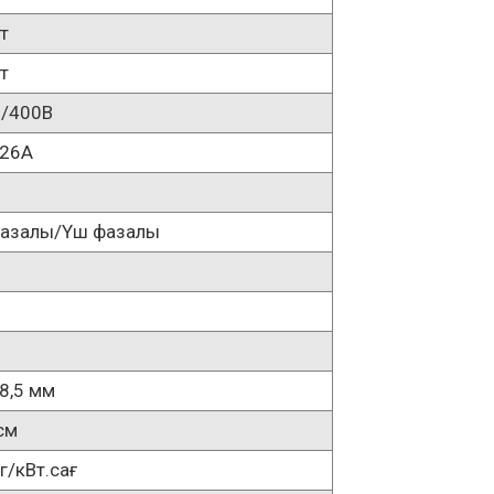
т
т
/400В
/26A
фазалы/Үш фазалы
8
9
8,5 мм
см
г/кВт.сағ