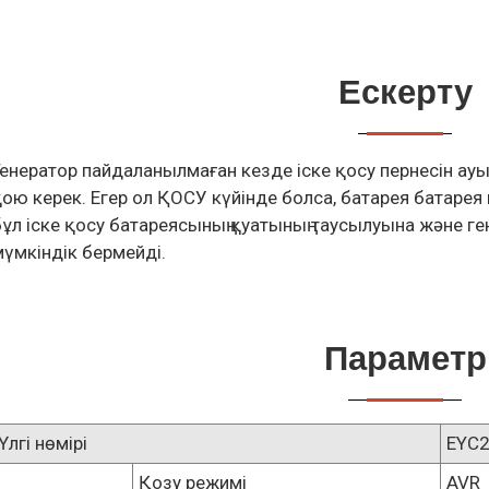
Ескерту
Генератор пайдаланылмаған кезде іске қосу пернесін 
қою керек. Егер ол ҚОСУ күйінде болса, батарея батарея
бұл іске қосу батареясының қуатының таусылуына және ге
мүмкіндік бермейді.
Параметр
Үлгі нөмірі
EYC
Қозу режимі
AVR