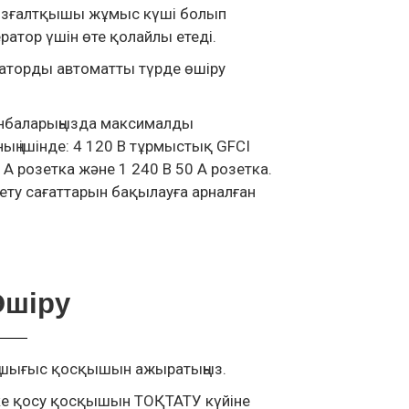
қозғалтқышы жұмыс күші болып
ратор үшін өте қолайлы етеді.
раторды автоматты түрде өшіру
анбаларыңызда максималды
ның ішінде: 4 120 В тұрмыстық GFCI
 А розетка және 1 240 В 50 А розетка.
ту сағаттарын бақылауға арналған
Өшіру
дың шығыс қосқышын ажыратыңыз.
іске қосу қосқышын ТОҚТАТУ күйіне