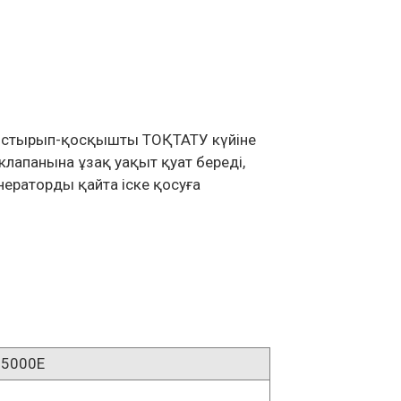
ауыстырып-қосқышты ТОҚТАТУ күйіне
 клапанына ұзақ уақыт қуат береді,
нераторды қайта іске қосуға
25000E