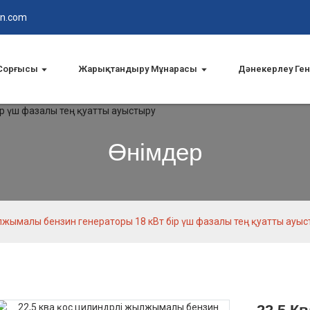
in.com
 Сорғысы
Жарықтандыру Мұнарасы
Дәнекерлеу Ге
Өнімдер
ылжымалы бензин генераторы 18 кВт бір үш фазалы тең қуатты ауы