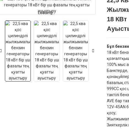
22,5 К
Жылжы
Loading...
Loading...
18 КВт
Ауыст
Бұл бензи
18 кВт бен
қозғалтқыш
100% мыс а
Банктерде,
қонақүйлер
базалық ст
999CC қос 
тактілі бе
AVE бар та
12V-45AN б
қосу;
Жылжымалы 
Зияткерлік 