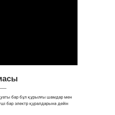
масы
 қуаты бар бұл құрылғы шамдар мен
ші бар электр құралдарына дейін