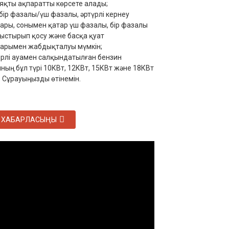
сияқты ақпаратты көрсете алады;
 бір фазалы/үш фазалы, әртүрлі кернеу
ары, сонымен қатар үш фазалы, бір фазалы
уыстырып қосу және басқа қуат
арымен жабдықталуы мүмкін;
рлі ауамен салқындатылған бензин
ның бұл түрі 10КВт, 12КВт, 15КВт және 18КВт
. Сұрауыңызды өтінемін.
Н ХАБАРЛАСЫҢЫ