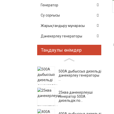
Генератор
Су сорғысы
Жарықтандыру мұнарасы
Дәнекерлеу генераторы
Таңдаулы өнімдер
500А дыбыссыз дизельді
дәнекерлеу генераторы
...
25ква дәнекерлеуші ​​
генератор 500А
дизельдік по...
400A дыбыссыз дизельді