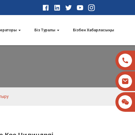
нераторы
Біз Туралы
Бізбен Хабарласыңы
стыру