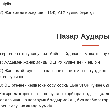
шіріңіз.
(3) Жанармай қосқышын ТОҚТАТУ күйіне бұрыңыз.
Назар Аудар
Егер генератор ұзақ уақыт бойы пайдаланылмаса, өшіру ү
(1) Алдымен жанармайды ӨШІРУ күйіне дейін өшіріңіз.
(2) Жанармай таусылғанша және ол автоматты түрде сө
степ тұрыңыз.
(3) Өшіргеннен кейін іске қосу қосқышын STOP күйіне бұр
Жоғарыда көрсетілген өшіру әдісі карбюратордағы қалд
салдарынан нашарлауын болдырмайды, бұл карбюраторды 
қосылмауына әкелуі мүмкін.