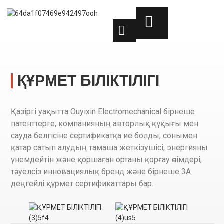
ҚҰРМЕТ БІЛІКТІЛІГІ
Қазіргі уақытта Ouyixin Electromechanical бірнеше
патенттерге, компанияның авторлық құқығы мен
сауда белгісіне сертификатқа ие болды, сонымен
қатар сатып алудың тамаша жеткізушісі, энергияны
үнемдейтін және қоршаған ортаны қорғау өнімдері,
тәуелсіз инновациялық бренд және бірнеше 3A
деңгейлі құрмет сертификаттары бар.