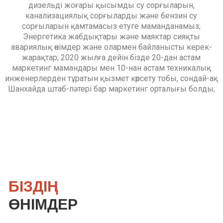
дизельді жоғары қысымды су сорғыларын,
канализациялық сорғыларды және бензин су
сорғыларын қамтамасыз етуге маманданамыз;
Энергетика жабдықтары және маяктар сияқты
авариялық өнімдер және олармен байланысты керек-
жарақтар; 2020 жылға дейін бізде 20-дан астам
маркетинг мамандары мен 10-нан астам техникалық
инженерлерден тұратын қызмет көрсету тобы, сондай-ақ
Шанхайда штаб-пәтері бар маркетинг орталығы болды;
БІЗДІҢ
ӨНІМДЕР