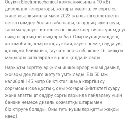
Ouyixin Electromechanical компаниясының 10 кВт
дизельдік генераторы, жоғары көтергіш су сорғысы
және жылжымалы маяк 2023 жылы ілгерілетілетін
негізгі өнімдер болып табылады, олардың төмен шуы,
тасымалдануы, интеллектісі және энергияны үнемдеуі
сияқты артықшылықтары бар. Олар муниципалдық,
автомобиль, теміржол, әуежай, зауыт, кеме, сауда үйі,
қонақ үй, байланыс, тау-кен өнеркәсібі және т.б. сияқты
маңызды салаларда кеңінен қолданылады.
Нарықты зерттеу арқылы инженерлер үнемі дамып,
жоғары деңгейге жетуге ұмтылады. Біз 50 мм
калибрлі 145 метр биіктіктегі жаңа көтергіш су
сорғысын іске қостық, оны жоғары биіктіктегі суару
және апатты өрт сөндіру сорғыларында пайдалану үшін
бензин немесе дизель қозғалтқыштарымен
біріктіруге болады. Оны тұтынушылар қатты жақсы
көреді.