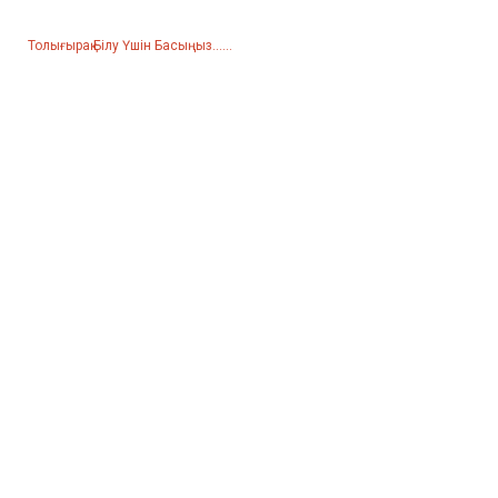
Толығырақ Білу Үшін Басыңыз......
Өнімдер
Генератор
Су сорғысы
Жарықтандыру мұнарасы
Дәнекерлеу генераторы
Аксессуар
Әлеуметтік Желі
Facebook
YouTube
Бізбен Хабарласыңы