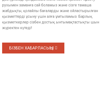
рухымен заманға сай боламыз және сізге тамаша
жабдықты, қолайлы бағаларды және ойластырылған
қызметтерді ұсыну үшін алға ұмтыламыз. Барлық
қызметкерлер сізбен достық ынтымақтастықты шын
жүректен күтеді!
БІЗБЕН ХАБАРЛАСЫҢЫ
Бағалар Тізімі Бойынша Сұрау
Біздің өнімдер немесе бағалар тізімі туралы сұраулар үшін бізге
электрондық поштаңызды қалдырыңыз, біз 24 сағат ішінде
байланысамыз.