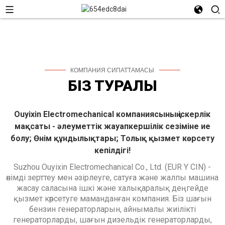
КОМПАНИЯ СИПАТТАМАСЫ
БІЗ ТУРАЛЫ
Ouyixin Electromechanical компаниясының іскерлік
мақсаты - әлеуметтік жауапкершілік сезіміне ие
болу; Өнім құндылықтары; Толық қызмет көрсету
кепілдігі!
Suzhou Ouyixin Electromechanical Co., Ltd. (EUR Y CIN) -
өнімді зерттеу мен әзірлеуге, сатуға және жалпы машина
жасау саласына ішкі және халықаралық деңгейде
қызмет көрсетуге маманданған компания. Біз шағын
бензин генераторларын, айнымалы жиілікті
генераторларды, шағын дизельдік генераторларды,