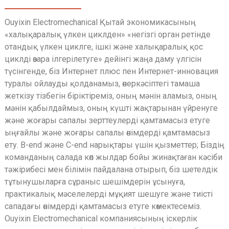
Ouyixin Electromechanical Қытай экономикасының
«халықаралық үлкен циклден» «негізгі орган ретінде
отандық үлкен циклге, ішкі және халықаралық қос
циклді өзара ілгерілетуге» дейінгі жаңа даму үлгісін
түсінгенде, біз Интернет плюс пен Интернет-инновация
туралы ойлауды қолданамыз, өнеркәсіптегі тамаша
жеткізу тізбегін біріктіреміз, оның мәнін аламыз, оның
мәнін қабылдаймыз, оның күшті жақтарынан үйренуге
және жоғары сапалы зерттеулерді қамтамасыз етуге
ыңғайлы және жоғары сапалы өнімдерді қамтамасыз
ету. B-end және C-end нарықтары үшін қызметтер; Біздің
команданың салада көп жылдар бойы жинақтаған кәсіби
тәжірибесі мен білімін пайдалана отырып, біз шетелдік
тұтынушыларға сұраныс шешімдерін ұсынуға,
практикалық мәселелерді мұқият шешуге және тиісті
сападағы өнімдерді қамтамасыз етуге көмектесеміз.
Ouyixin Electromechanical компаниясының іскерлік