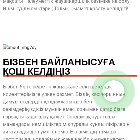
мақсаты - әлеуметтік жауапкершілік сезіміне ие болу;
Өнім құндылықтары; Толық қызмет көрсету кепілдігі!
БІЗБЕН БАЙЛАНЫСУҒА
ҚОШ КЕЛДІҢІЗ
Бізбен бірге жүретін жаңа және ескі шетелдік
клиенттерімізге үлкен рахмет. Біздің кәсіпорынның
дамуы сіздердің қолдауларыңыз бен
сенімдеріңіздісіз мүмкін емес, сонымен қатар бізге
нарықты қадағалау қажет. Сондай-ақ түрлі сала
мамандары кемшіліктеріміз туралы құнды пікірлерін
айта алады деп үміттенеміз. Біз өзіміздің тамаша
дәстүрімізді қолдаймыз және кәсіби қызмет көрсету