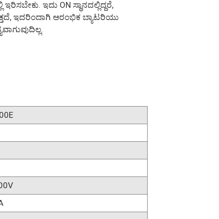
ಿ ಇರಿಸಬೇಕು. ಇದು ON ಸ್ಥಾನದಲ್ಲಿದ್ದರೆ,
ತ್ತದೆ, ಇದರಿಂದಾಗಿ ಆರಂಭಿಕ ಬ್ಯಾಟರಿಯು
ಯವಾಗುವುದಿಲ್ಲ.
00E
00V
A