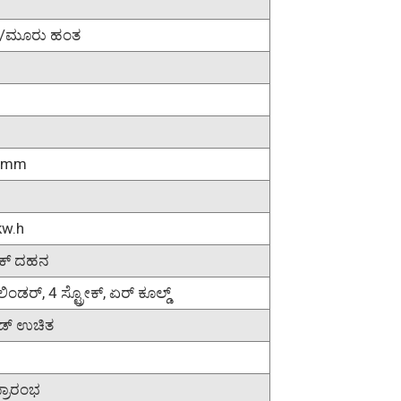
/ಮೂರು ಹಂತ
5mm
kw.h
ನಿಕ್ ದಹನ
ಂಡರ್, 4 ಸ್ಟ್ರೋಕ್, ಏರ್ ಕೂಲ್ಡ್
ಡ್ ಉಚಿತ
ಪ್ರಾರಂಭ