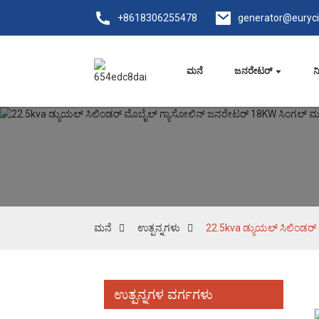
+8618306255478
generator@euryc
ಮನೆ
ಜನರೇಟರ್
ನ
ಮನೆ
ಉತ್ಪನ್ನಗಳು
22.5kva ಡ್ಯುಯಲ್ ಸಿಲಿಂಡರ್
ಉತ್ಪನ್ನಗಳ ವರ್ಗಗಳು