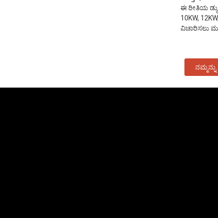
ಈ ರೀತಿಯ ಡ್ಯ
10KW, 12KW, 
ವಿಚಾರಿಸಲು ಮುಕ
ನಮ್ಮನ್ನು