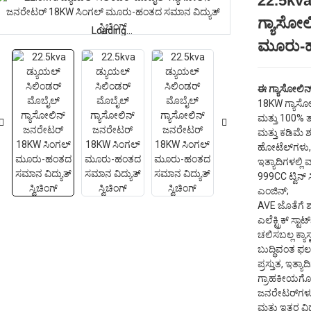
22.5kva
ಗ್ಯಾಸೋ
Loading...
Loading...
ಮೂರು-ಹಂ
ಈ ಗ್ಯಾಸೋಲಿನ್
18KW ಗ್ಯಾಸೋ
ಮತ್ತು 100% ತ
ಮತ್ತು ಕಡಿಮೆ ಶ
ಹೋಟೆಲ್‌ಗಳು,
ಇತ್ಯಾದಿಗಳಲ್ಲಿ
999CC ಟ್ವಿನ್ 
ಎಂಜಿನ್;
AVE ಜೊತೆಗೆ 
ಎಲೆಕ್ಟ್ರಿಕ್ ಸ್
ಚಲಿಸಬಲ್ಲ ಕ್ಯಾಸ
ಬುದ್ಧಿವಂತ 
ಪ್ರಸ್ತುತ, ಇತ್
ಗ್ರಾಹಕೀಯಗೊ
ಜನರೇಟರ್‌ಗಳು
ಮತ್ತು ಇತರ ವಿ