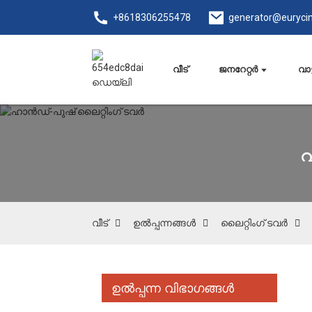
+8618306255478
generator@euryci
വീട്
ജനറേറ്റർ
വാട
വീട്
ഉൽപ്പന്നങ്ങൾ
ലൈറ്റിംഗ് ടവർ
ഉൽപ്പന്ന വിഭാഗങ്ങൾ