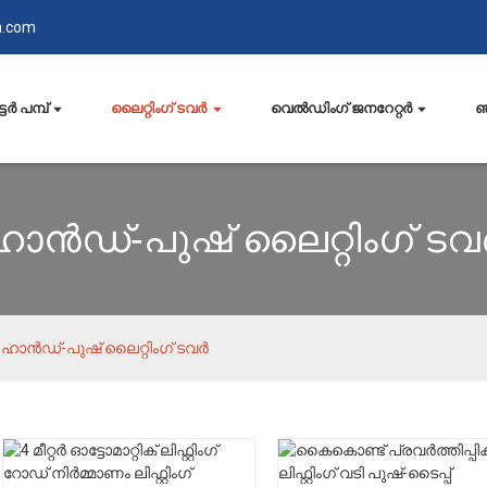
n.com
്ടർ പമ്പ്
ലൈറ്റിംഗ് ടവർ
വെൽഡിംഗ് ജനറേറ്റർ
ഞ
ഹാൻഡ്-പുഷ് ലൈറ്റിംഗ് ടവ
ഹാൻഡ്-പുഷ് ലൈറ്റിംഗ് ടവർ