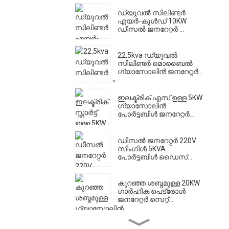
ഡ്യുവൽ സിലിണ്ടർ
എയർ-കൂൾഡ് 10KW
ഡീസൽ ജനറേറ്റർ ...
22.5kva ഡ്യുവൽ
സിലിണ്ടർ മൊബൈൽ
ഗ്യാസോലിൻ ജനറേറ്റർ...
ഇലക്ട്രിക് എസ് ഉള്ള 5KW
ഗ്യാസോലിൻ
പോർട്ടബിൾ ജനറേറ്റർ...
ഡീസൽ ജനറേറ്റർ 220V
സിംഗിൾ 5KVA
പോർട്ടബിൾ ഡൈസ്...
കുറഞ്ഞ ശബ്ദമുള്ള 20KW
ഗാർഹിക പെട്രോൾ
ജനറേറ്റർ സെറ്റ്...
ഹൈ ഫ്ലോ ഡീസൽ