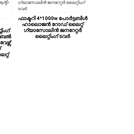
ഫാക്ടറി 4*1000w പോർട്ടബിൾ
ഹാലൊജൻ റോഡ് ലൈറ്റ്
ഗ്യാസോലിൻ ജനറേറ്റർ
റിംഗ്
ലൈറ്റിംഗ് ടവർ
ൊബൈൽ
േഴ്സ്
്
റ്റ്