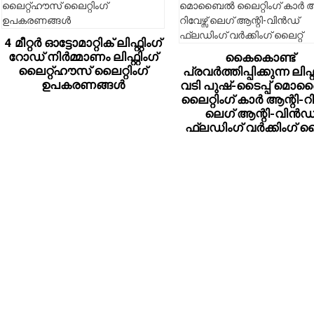
4 മീറ്റർ ഓട്ടോമാറ്റിക് ലിഫ്റ്റിംഗ്
റോഡ് നിർമ്മാണം ലിഫ്റ്റിംഗ്
കൈകൊണ്ട്
ലൈറ്റ്ഹൗസ് ലൈറ്റിംഗ്
പ്രവർത്തിപ്പിക്കുന്ന ലിഫ്റ്
ഉപകരണങ്ങൾ
വടി പുഷ്-ടൈപ്പ് മ
ലൈറ്റിംഗ് കാർ ആന്റി-റിവ
ലെഗ് ആന്റി-വിൻഡ
ഫ്ലഡിംഗ് വർക്കിംഗ് ലൈ