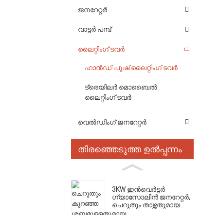
ജനറേറ്റർ
വാട്ടർ പമ്പ്
ലൈറ്റിംഗ് ടവർ
ഹാൻഡ്-പുഷ് ലൈറ്റിംഗ് ടവർ
ട്രെയിലർ മൊബൈൽ
ലൈറ്റിംഗ് ടവർ
വെൽഡിംഗ് ജനറേറ്റർ
തിരഞ്ഞെടുത്ത ഉൽപ്പന്നം
3KW ഇൻവെർട്ടർ
ഗ്യാസോലിൻ ജനറേറ്റർ,
ചെറുതും താഴ്ന്നതുമായ...