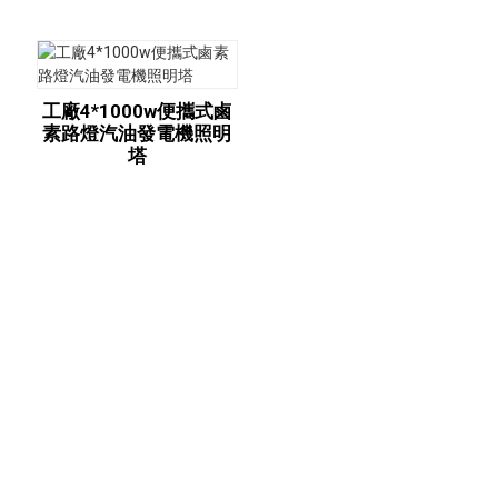
工廠4*1000w便攜式鹵
素路燈汽油發電機照明
塔