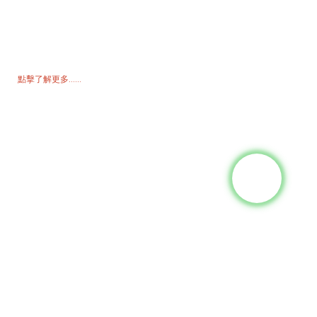
詢價單
如需了解我們的產品或價格表，請留下您的電子郵件，我們將在 24 小
時內與您聯繫。
點擊了解更多......
產品
發電機
水泵浦
照明塔
焊接發電機
配件
社群媒體
Facebook
Youtube