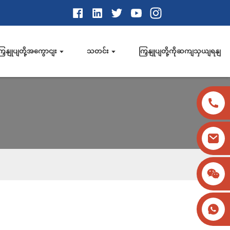
ြှနျုပျတို့အကွောငျး
သတင်း
ကြှနျုပျတို့ကိုဆကျသှယျရနျ