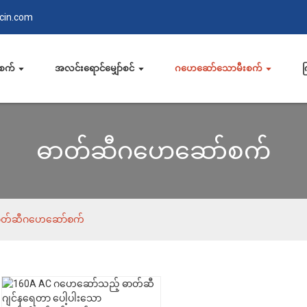
cin.com
်စက်
အလင်းရောင်မျှော်စင်
ဂဟေဆော်သောမီးစက်
က
ဓာတ်ဆီဂဟေဆော်စက်
ာတ်ဆီဂဟေဆော်စက်