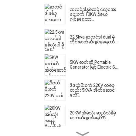
ဆလင်ဒါနှစ်ထပ် လေအေး
ပေးစက် 10KW ဒီဇယ်
ဂျင်နရေတာ...
22.5kva ဆလင်ဒါ dual မို
ဘိုင်းဓာတ်ဆီဂျင်နရေတာ...
5KW ဓာတ်ဆီ Portable
Generator ဖြင့် Electric S...
ဒီဇယ်မီးစက် 220V တစ်ခု
တည်း 5KVA အိတ်ဆောင်
သေ...
20KW အိမ်သုံး ဆူညံသံနိမ့်
ဓာတ်ဆီဂျင်နရေတာ...