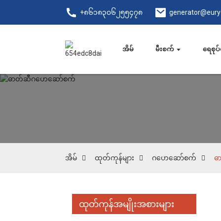
+၈၆၁၈၃၀၆၂၅၅၄၇၈
generator@eury
အိမ်
မီးစက်
ရေစုပ
အိမ်
ထုတ်ကုန်များ
ဂဟေဆော်စက်
ဓ
ထုတ်ကုန်အမျိုးအစားများ