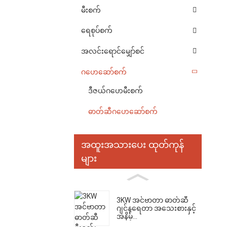
မီးစက်
ရေစုပ်စက်
အလင်းရောင်မျှော်စင်
ဂဟေဆော်စက်
ဒီဇယ်ဂဟေမီးစက်
ဓာတ်ဆီဂဟေဆော်စက်
အထူးအသားပေး ထုတ်ကုန်
များ
3KW အင်ဗာတာ ဓာတ်ဆီ
ဂျင်နရေတာ အသေးစားနှင့်
အနိမ့်...