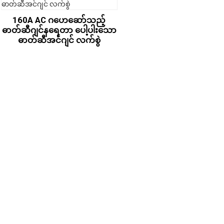
160A AC ဂဟေဆော်သည့်
ဓာတ်ဆီဂျင်နရေတာ ပေါ့ပါးသော
ဓာတ်ဆီအင်ဂျင် လက်စွဲ