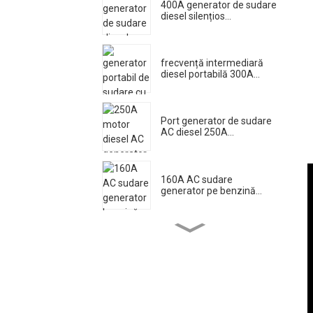
400A generator de sudare
diesel silențios...
frecvență intermediară
diesel portabilă 300A...
Port generator de sudare
AC diesel 250A...
160A AC sudare
generator pe benzină...
Far cu remorcă mobilă
fabricată în Chi...
Remorcă cu ridicare
manuală de 7 metri
mobilă...