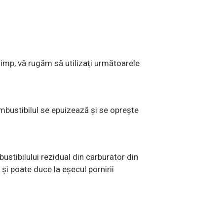
timp, vă rugăm să utilizați următoarele
mbustibilul se epuizează și se oprește
stibilului rezidual din carburator din
 și poate duce la eșecul pornirii