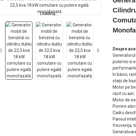
Genera
Cilindr
Loading...
Loading...
Comuta
Monofa
Despre ace
Generatorul
puternic si 
performante 
în bănci, re
stații de ba
Motor pe ben
răcit cu aer;
Motor de exc
Pornire elec
Cadru deschi
Panoul intel
frecvența, t
Generatoare