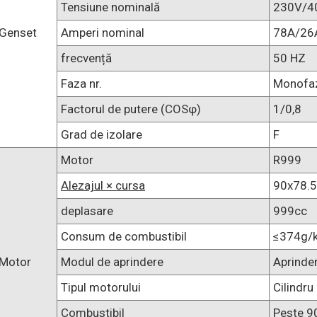
Tensiune nominală
230V/4
Genset
Amperi nominal
78A/26
frecvență
50 HZ
Faza nr.
Monofaz
Factorul de putere (COSφ)
1/0,8
Grad de izolare
F
Motor
R999
Alezajul × cursa
90x78.
deplasare
999cc
Consum de combustibil
≤374g/
Motor
Modul de aprindere
Aprinder
Tipul motorului
Cilindru 
Combustibil
Peste 9