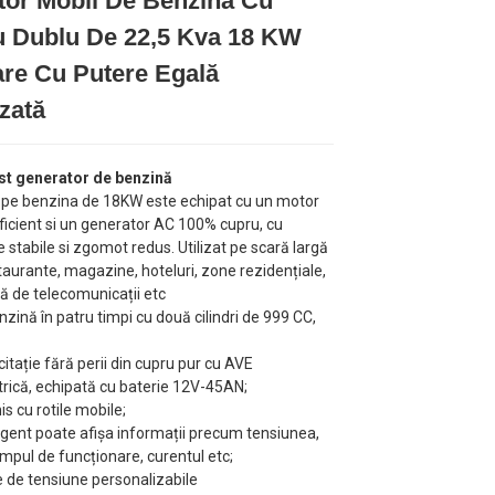
tor Mobil De Benzină Cu
u Dublu De 22,5 Kva 18 KW
Loading...
Loading...
Loading...
Loading...
re Cu Putere Egală
zată
st generator de benzină
 pe benzina de 18KW este echipat cu un motor
eficient si un generator AC 100% cupru, cu
stabile si zgomot redus. Utilizat pe scară largă
staurante, magazine, hoteluri, zone rezidențiale,
ză de telecomunicații etc
zină în patru timpi cu două cilindri de 999 CC,
itație fără perii din cupru pur cu AVE
trică, echipată cu baterie 12V-45AN;
s cu rotile mobile;
igent poate afișa informații precum tensiunea,
impul de funcționare, curentul etc;
 de tensiune personalizabile