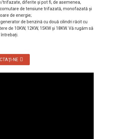
rifazate, diferite și pot fi, de asemenea,
 comutare de tensiune trifazată, monofazată și
oare de energie;
 generator de benzină cu două cilindri răcit cu
utere de 10KW, 12KW, 15KW și 18KW. Vă rugăm să
 întrebați.
CTAŢI-NE