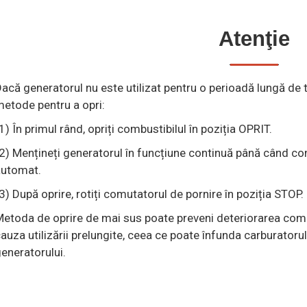
Atenţie
acă generatorul nu este utilizat pentru o perioadă lungă de 
etode pentru a opri:
1) În primul rând, opriți combustibilul în poziția OPRIT.
2) Mențineți generatorul în funcțiune continuă până când co
automat.
3) După oprire, rotiți comutatorul de pornire în poziția STOP.
etoda de oprire de mai sus poate preveni deteriorarea combu
auza utilizării prelungite, ceea ce poate înfunda carburatorul
eneratorului.