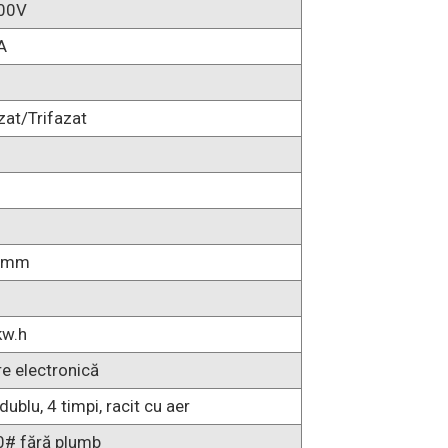
00V
A
at/Trifazat
5mm
kw.h
e electronică
dublu, 4 timpi, racit cu aer
0# fără plumb