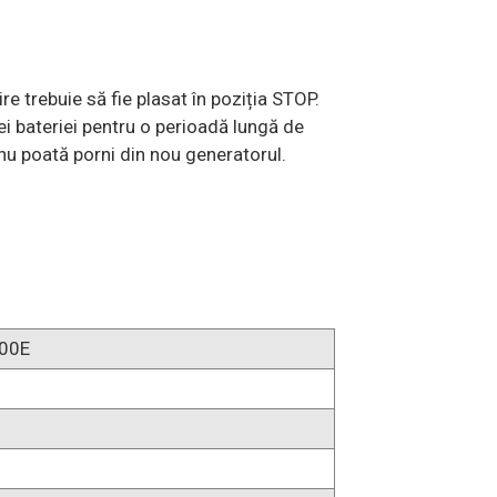
e trebuie să fie plasat în poziția STOP.
ei bateriei pentru o perioadă lungă de
 nu poată porni din nou generatorul.
00E