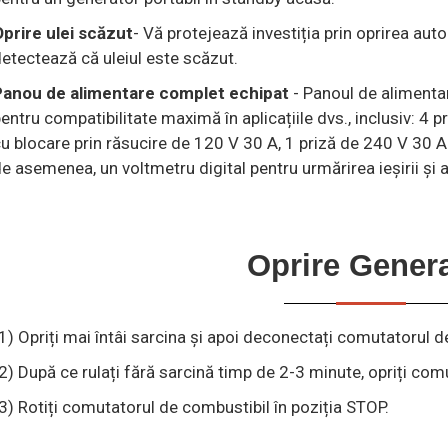
prire ulei scăzut
- Vă protejează investiția prin oprirea au
etectează că uleiul este scăzut.
Panou de alimentare complet echipat
- Panoul de alimentar
entru compatibilitate maximă în aplicațiile dvs., inclusiv: 4 
u blocare prin răsucire de 120 V 30 A, 1 priză de 240 V 30 A
e asemenea, un voltmetru digital pentru urmărirea ieșirii și a
Oprire Gener
1) Opriți mai întâi sarcina și apoi deconectați comutatorul de
2) După ce rulați fără sarcină timp de 2-3 minute, opriți com
3) Rotiți comutatorul de combustibil în poziția STOP.