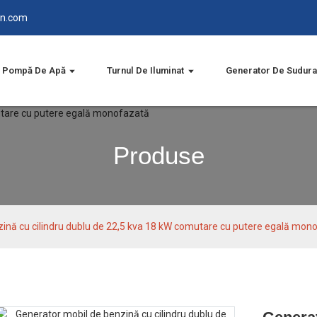
in.com
Pompă De Apă
Turnul De Iluminat
Generator De Sudura
Produse
ină cu cilindru dublu de 22,5 kva 18 kW comutare cu putere egală mon