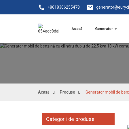
+8618306255478
generator@euryc
Acasă
Generator
Acasă
Produse
Generator mobil de benz
Categorii de produse