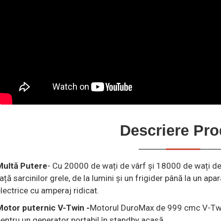
Descriere Pr
Multă Putere
- Cu 20000 de wați de vârf și 18000 de wați de
ață sarcinilor grele, de la lumini și un frigider până la un ap
lectrice cu amperaj ridicat.
Motor puternic V-Twin -
Motorul DuroMax de 999 cmc V-Twin 
entru un generator portabil în standby acasă.