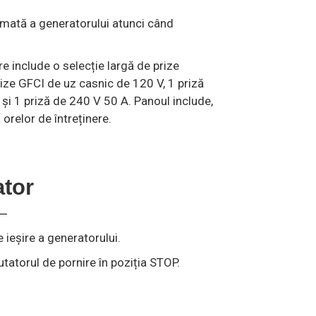
tomată a generatorului atunci când
e include o selecție largă de prize
prize GFCI de uz casnic de 120 V, 1 priză
 și 1 priză de 240 V 50 A. Panoul include,
 orelor de întreținere.
ator
 ieșire a generatorului.
utatorul de pornire în poziția STOP.