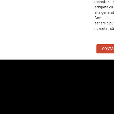
monofazate/t
echipate cu
alte generat
Acest tip de
aer are o p
nu ezitați să
CONTA