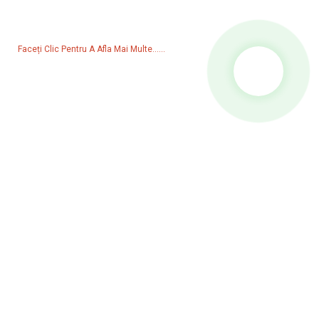
rugăm să ne lăsați adresa dvs. de e-mail și vă vom contacta în
termen de 24 de ore.
Faceți Clic Pentru A Afla Mai Multe......
Produse
Generator
Pompă de apă
Turn de iluminat
Generator de sudură
Accesorii
Rețele Sociale
Facebook
YouTube
Contactaţi-Ne