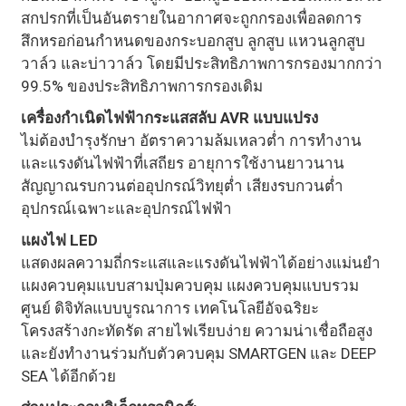
สกปรกที่เป็นอันตรายในอากาศจะถูกกรองเพื่อลดการ
สึกหรอก่อนกำหนดของกระบอกสูบ ลูกสูบ แหวนลูกสูบ
วาล์ว และบ่าวาล์ว โดยมีประสิทธิภาพการกรองมากกว่า
99.5% ของประสิทธิภาพการกรองเดิม
เครื่องกำเนิดไฟฟ้ากระแสสลับ AVR แบบแปรง
ไม่ต้องบำรุงรักษา อัตราความล้มเหลวต่ำ การทำงาน
และแรงดันไฟฟ้าที่เสถียร อายุการใช้งานยาวนาน
สัญญาณรบกวนต่ออุปกรณ์วิทยุต่ำ เสียงรบกวนต่ำ
อุปกรณ์เฉพาะและอุปกรณ์ไฟฟ้า
แผงไฟ LED
แสดงผลความถี่กระแสและแรงดันไฟฟ้าได้อย่างแม่นยำ
แผงควบคุมแบบสามปุ่มควบคุม แผงควบคุมแบบรวม
ศูนย์ ดิจิทัลแบบบูรณาการ เทคโนโลยีอัจฉริยะ
โครงสร้างกะทัดรัด สายไฟเรียบง่าย ความน่าเชื่อถือสูง
และยังทำงานร่วมกับตัวควบคุม SMARTGEN และ DEEP
SEA ได้อีกด้วย