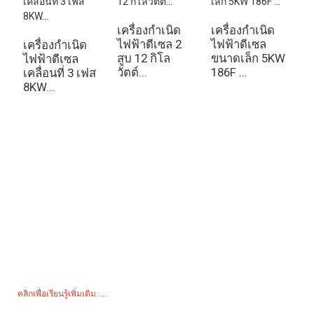
เครื่องกำเนิด
เครื่องกำเนิด
ไฟฟ้าดีเซล 2
ไฟฟ้าดีเซล
เครื่องกำเนิด
เ
สูบ 12 กิโล
ขนาดเล็ก 5KW
ไฟฟ้าดีเซล
ช
วัตต์...
186F ...
เคลื่อนที่ 3 เฟส
ข
8KW...
15
สอบถามราคา
หากต้องการสอบถามเกี่ยวกับผลิตภัณฑ์หรือรายการราคาของเรา โปรด
ฝากอีเมลไว้กับเรา และเราจะติดต่อกลับภายใน 24 ชั่วโมง
คลิกเพื่อเรียนรู้เพิ่มเติม......