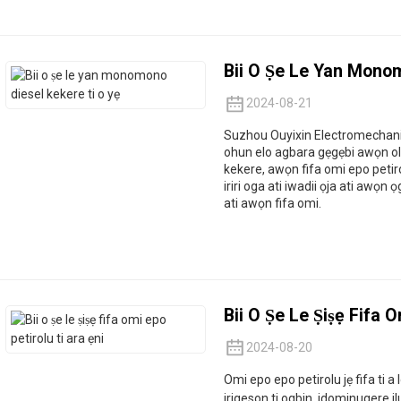
Bii O Ṣe Le Yan Mono
2024-08-21
Suzhou Ouyixin Electromechanical 
ohun elo agbara gẹgẹbi awọn olu
kekere, awọn fifa omi epo petiro
iriri oga ati iwadii ọja ati awọ
ati awọn fifa omi.
Bii O Ṣe Le Ṣiṣẹ Fifa O
2024-08-20
Omi epo epo petirolu jẹ fifa ti a 
irigeson ti ogbin, idominugere il