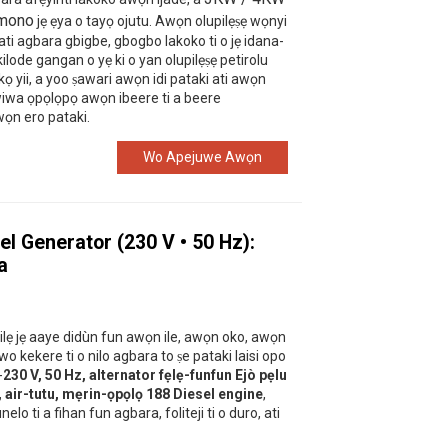
omono
jẹ ẹya o tayọ ojutu. Awọn olupilẹṣẹ wọnyi
ati agbara gbigbe, gbogbo lakoko ti o jẹ idana-
ilode gangan o yẹ ki o yan olupilẹṣẹ petirolu
 yii, a yoo ṣawari awọn idi pataki ati awọn
 wiwa ọpọlọpọ awọn ibeere ti a beere
ọn ero pataki.
Wo Apejuwe Awọn
el Generator (230 V • 50 Hz):
a
 silẹ jẹ aaye didùn fun awọn ile, awọn oko, awọn
o kekere ti o nilo agbara to ṣe pataki laisi opo
-
230 V, 50 Hz, alternator fẹlẹ-funfun Ejò pẹlu
, air-tutu, mẹrin-ọpọlọ 188 Diesel engine
,
unelo ti a fihan fun agbara, foliteji ti o duro, ati