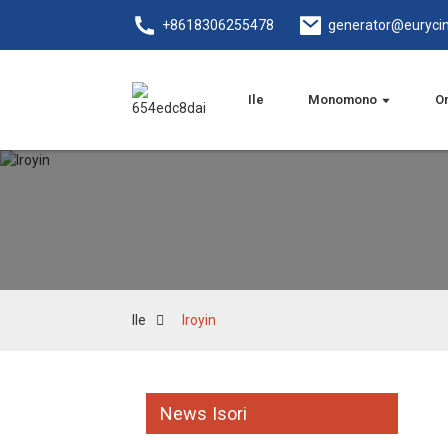
+8618306255478
generator@euryci
Ile
Monomono
Om
Ile
Iroyin
News Isori