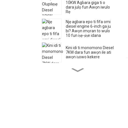
10KW Agbara giga ti o
dara julọ fun Awọn iwulo
Rẹ
Njẹ agbara epo ti fifa omi
diesel engine 6-inch ga ju
bi? Awọn imọran to wulo
10 fun iṣẹ-ṣiṣe idana
Kini idi ti monomono Diesel
7KW dara fun awọn ile ati
awọn iṣowo kekere
Bii o ṣe le yan monomono
diesel kekere ti o yẹ
Bii o ṣe le ṣiṣẹ fifa omi epo
petirolu ti ara ẹni
Ṣiṣan nla ti ara-priming
petirolu fifa fifa fifa omi
pẹlu iwọn ila opin ti