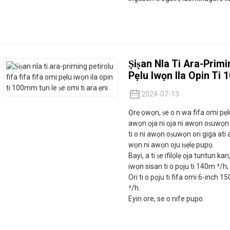
Ṣiṣan Nla Ti Ara-Primi
Pẹlu Iwọn Ila Opin Ti
2024-07-13
Ọrẹ ọwọn, ṣe o n wa fifa omi pẹlu
awọn ọja ni ọja ni awọn oṣuwọn s
ti o ni awọn oṣuwọn ori giga ati 
wọn ni awọn oju iṣẹlẹ pupọ.
Bayi, a ti ṣe ifilọlẹ ọja tuntun k
iwọn sisan ti o pọju ti 140m ³/h;
Ori ti o pọju ti fifa omi 6-inch 
³/h.
Eyin ore, se o nife pupo.