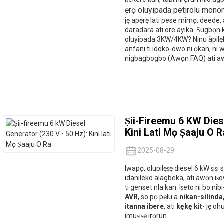
ẹrọ oluyipada petirolu mon
jẹ apẹrẹ lati pese mimọ, deede, 
daradara ati ore ayika. Ṣugbọn k
oluyipada 3KW/4KW? Ninu àpilẹkọ
anfani ti idoko-owo ni ọkan, ni
nigbagbogbo (Awọn FAQ) ati aw
Ṣii-Fireemu 6 KW Dies
Kini Lati Mọ Ṣaaju O R
2025-08-29
Iwapọ, olupilẹṣẹ diesel 6 kW ṣiṣi
idanileko alagbeka, ati awọn iṣow
ti genset nla kan. Iṣeto ni bo nibi
AVR
, so pọ pẹlu a
nikan-silinda
itanna ibere
, ati
kẹkẹ kit
- jẹ oh
imuṣiṣẹ irọrun.