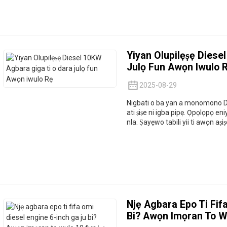
Yiyan Olupilẹṣẹ Diese
Julọ Fun Awọn Iwulo 
2025-08-29
Nigbati o ba yan a
monomono Dies
ati ṣiṣe ni igba pipẹ. Ọpọlọpọ eni
nla. Ṣayẹwo tabili yii ti awọn aṣiṣe
Njẹ Agbara Epo Ti Fif
Bi? Awọn Imọran To Wu