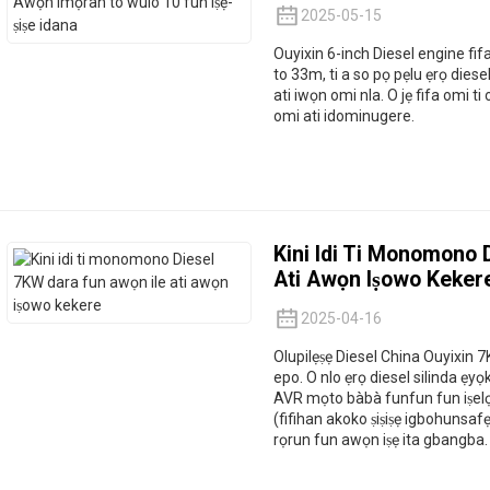
2025-05-15
Ouyixin 6-inch Diesel engine fifa
to 33m, ti a so pọ pẹlu ẹrọ diese
ati iwọn omi nla. O jẹ fifa omi ti
omi ati idominugere.
Kini Idi Ti Monomono 
Ati Awọn Iṣowo Keker
2025-04-16
Olupilẹṣẹ Diesel China Ouyixin 7KW
epo. O nlo ẹrọ diesel silinda ẹyọ
AVR mọto bàbà funfun fun iṣelọ
(fifihan akoko ṣiṣiṣẹ igbohunsafẹfẹ
rọrun fun awọn iṣẹ ita gbangba