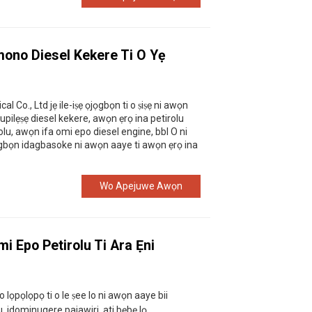
mono Diesel Kekere Ti O Yẹ
Co., Ltd jẹ ile-iṣẹ ọjọgbọn ti o ṣiṣẹ ni awọn
pilẹṣẹ diesel kekere, awọn ẹrọ ina petirolu
lu, awọn ifa omi epo diesel engine, bbl O ni
n ọgbọn idagbasoke ni awọn aaye ti awọn ẹrọ ina
Wo Apejuwe Awọn
mi Epo Petirolu Ti Ara Ẹni
lo lọpọlọpọ ti o le ṣee lo ni awọn aaye bii
u, idominugere pajawiri, ati bẹbẹ lọ.