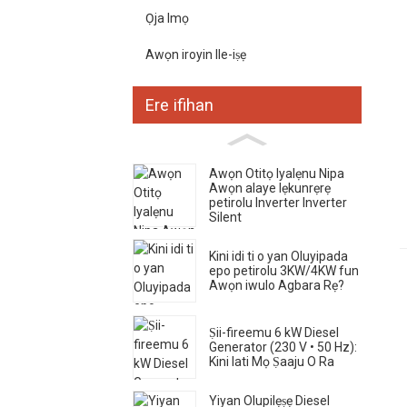
Ọja Imọ
Awọn iroyin Ile-iṣẹ
Ere ifihan
Awọn Otitọ Iyalẹnu Nipa
Awọn alaye lẹkunrẹrẹ
petirolu Inverter Inverter
Silent
Kini idi ti o yan Oluyipada
epo petirolu 3KW/4KW fun
Awọn iwulo Agbara Rẹ?
Ṣii-fireemu 6 kW Diesel
Generator (230 V • 50 Hz):
Kini lati Mọ Ṣaaju O Ra
Yiyan Olupilẹṣẹ Diesel