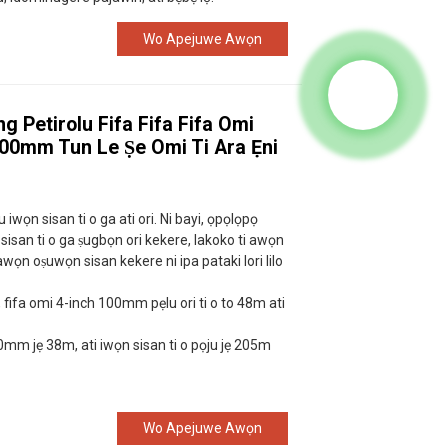
Wo Apejuwe Awọn
ng Petirolu Fifa Fifa Fifa Omi
 100mm Tun Le Ṣe Omi Ti Ara Ẹni
 iwọn sisan ti o ga ati ori. Ni bayi, ọpọlọpọ
isan ti o ga ṣugbọn ori kekere, lakoko ti awọn
awọn oṣuwọn sisan kekere ni ipa pataki lori lilo
an, fifa omi 4-inch 100mm pẹlu ori ti o to 48m ati
150mm jẹ 38m, ati iwọn sisan ti o pọju jẹ 205m
Wo Apejuwe Awọn