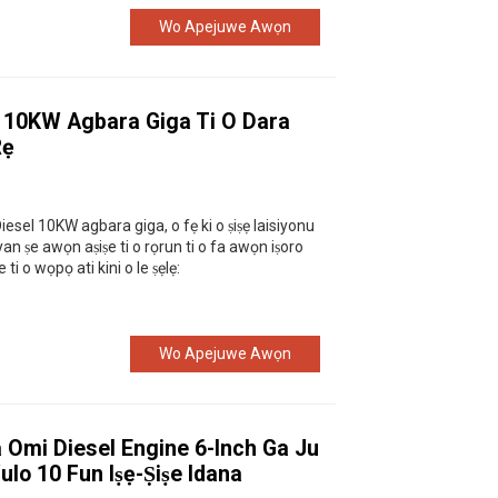
Wo Apejuwe Awọn
l 10KW Agbara Giga Ti O Dara
Rẹ
el 10KW agbara giga, o fẹ ki o ṣiṣẹ laisiyonu
yan ṣe awọn aṣiṣe ti o rọrun ti o fa awọn iṣoro
 ti o wọpọ ati kini o le ṣẹlẹ:
Wo Apejuwe Awọn
a Omi Diesel Engine 6-Inch Ga Ju
lo 10 Fun Iṣẹ-Ṣiṣe Idana