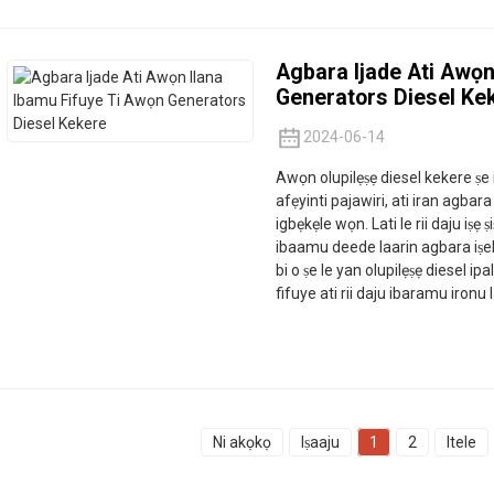
Agbara Ijade Ati Awọn
Generators Diesel Ke
2024-06-14
Awọn olupilẹṣẹ diesel kekere ṣe
afẹyinti pajawiri, ati iran agbar
igbẹkẹle wọn. Lati le rii daju iṣẹ 
ibaamu deede laarin agbara iṣelọpọ
bi o ṣe le yan olupilẹṣẹ diesel ip
fifuye ati rii daju ibaramu ironu
Ni akọkọ
Iṣaaju
1
2
Itele