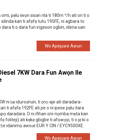
 omi, pẹlu iwọn sisan nla ti 180m ³/h ati ori ti o
l silinda kan ti afẹfẹ tutu 195FE, ni agbara to
 o dara ti o dara fun irigeson ogbin, idena iṣan
Wo Apejuwe Awọn
Diesel 7KW Dara Fun Awọn Ile
e
 ni iṣẹ iduroṣinṣin, ti ọrọ-aje ati daradara-
kan ti afẹfẹ 192FE ati pe o ni ipese pẹlu itara
pọ daradara. O ni ifihan oni-nọmba mẹta kan
 foliteji) ati kẹkẹ gbigbe ti afọwọyi, ti o jẹ ki o
. Ṣe idanimọ awoṣe EUR Y CIN / EYC9500XE.
Wo Apejuwe Awọn