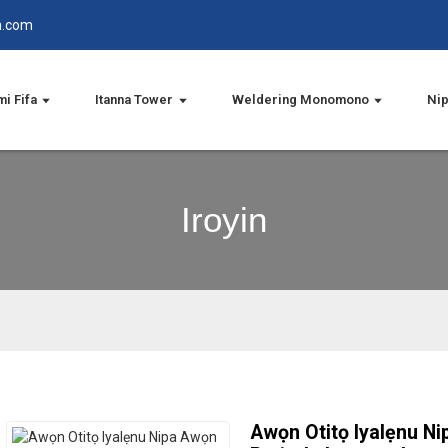
n.com
i Fifa
Itanna Tower
Weldering Monomono
Nip
Iroyin
Awọn Otitọ Iyalẹnu N