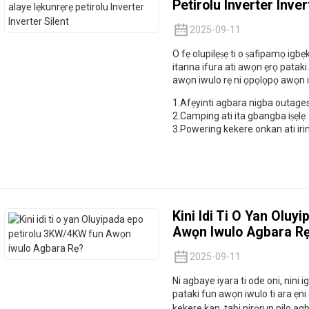
Petirolu Inverter Inver
2025-09-11
O fẹ olupilẹṣẹ ti o ṣafipamọ igbẹk
itanna ifura ati awọn ẹrọ pataki.
awọn iwulo rẹ ni ọpọlọpọ awọn i
1.Afẹyinti agbara nigba outage
2.Camping ati ita gbangba iṣẹlẹ
3.Powering kekere onkan ati iri
Kini Idi Ti O Yan Olu
Awọn Iwulo Agbara R
2025-09-11
Ni agbaye iyara ti ode oni, nini
pataki fun awọn iwulo ti ara ẹni a
kekere kan, tabi nirọrun nilo ag