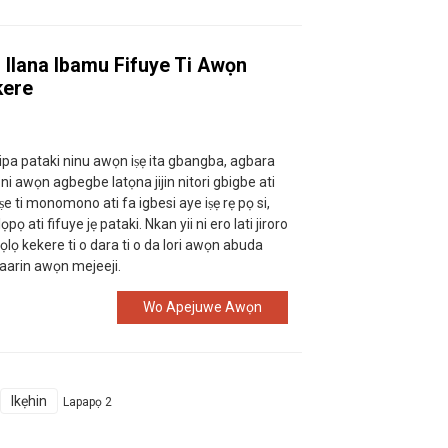
 Ilana Ibamu Fifuye Ti Awọn
kere
 ipa pataki ninu awọn iṣẹ ita gbangba, agbara
a ni awọn agbegbe latọna jijin nitori gbigbe ati
ṣiṣe ti monomono ati fa igbesi aye iṣẹ rẹ pọ si,
 ati fifuye jẹ pataki. Nkan yii ni ero lati jiroro
alọlọ kekere ti o dara ti o da lori awọn abuda
 laarin awọn mejeeji.
Wo Apejuwe Awọn
Ikẹhin
Lapapọ 2