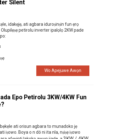
ter Silent
ẹle, idakẹjẹ, ati agbara iduroṣinṣin fun ẹrọ
 Olupilẹṣẹ petirolu inverter ipalọlọ 2KW pade
po:
s
nṣẹ
Wo Apejuwe Awọn
yipada Epo Petirolu 3KW/4KW Fun
ẹ?
 igbẹkẹle ati orisun agbara to munadoko jẹ
ti iṣowo. Boya o n dó ni ita nla, nṣiṣẹ iṣowo
3KW / 4KW
bara afẹyinti lakoko awọn ijade, a