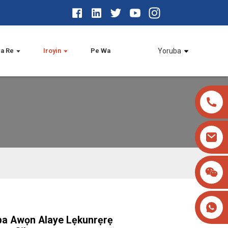
a Re
Iroyin
Pe Wa
Yoruba
ipa Awọn Alaye Lẹkunrẹrẹ