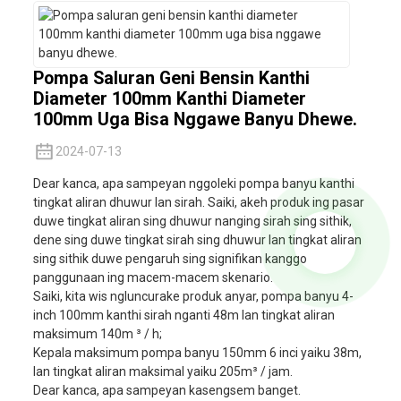
Pompa Saluran Geni Bensin Kanthi
Diameter 100mm Kanthi Diameter
100mm Uga Bisa Nggawe Banyu Dhewe.
2024-07-13
Dear kanca, apa sampeyan nggoleki pompa banyu kanthi
tingkat aliran dhuwur lan sirah. Saiki, akeh produk ing pasar
duwe tingkat aliran sing dhuwur nanging sirah sing sithik,
dene sing duwe tingkat sirah sing dhuwur lan tingkat aliran
sing sithik duwe pengaruh sing signifikan kanggo
panggunaan ing macem-macem skenario.
Saiki, kita wis ngluncurake produk anyar, pompa banyu 4-
inch 100mm kanthi sirah nganti 48m lan tingkat aliran
maksimum 140m ³ / h;
Kepala maksimum pompa banyu 150mm 6 inci yaiku 38m,
lan tingkat aliran maksimal yaiku 205m³ / jam.
Dear kanca, apa sampeyan kasengsem banget.