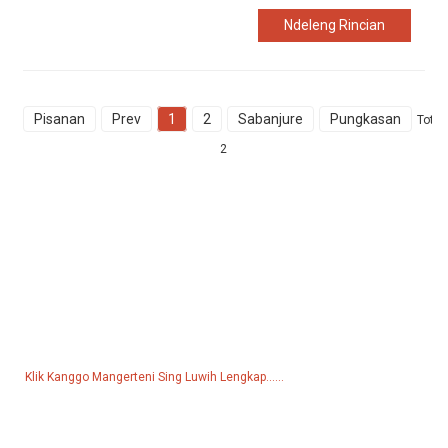
Ndeleng Rincian
Pisanan
Prev
1
2
Sabanjure
Pungkasan
Total
2
Pitakonan Kanggo Pricelist
Kanggo pitakon babagan produk utawa dhaptar rega, tinggalake
email sampeyan lan kita bakal hubungi sajrone 24 jam.
Klik Kanggo Mangerteni Sing Luwih Lengkap......
Produk