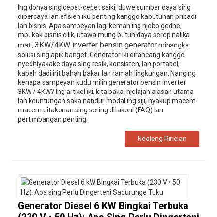
Ing donya sing cepet-cepet saiki, duwe sumber daya sing
dipercaya lan efisien iku penting kanggo kabutuhan pribadi
lan bisnis. Apa sampeyan lagi kemah ing njobo gedhe,
mbukak bisnis cilik, utawa mung butuh daya serep nalika
3KW/4KW inverter bensin generator
mati,
minangka
solusi sing apik banget. Generator iki dirancang kanggo
nyedhiyakake daya sing resik, konsisten, lan portabel,
kabeh dadi irit bahan bakar lan ramah lingkungan. Nanging
kenapa sampeyan kudu milih generator bensin inverter
3KW / 4KW? Ing artikel iki, kita bakal njelajah alasan utama
lan keuntungan saka nandur modal ing siji, nyakup macem-
macem pitakonan sing sering ditakoni (FAQ) lan
pertimbangan penting.
Ndeleng Rincian
Generator Diesel 6 KW Bingkai Terbuka