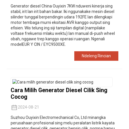
Generator diesel China Ouyixin 7KW nduweni kinerja sing
stabil, irit lan irit bahan bakar. Iki nggunakake mesin diesel
silinder tunggal berpendingin udara 192FE lan dilengkapi
motor tembaga murni eksitasi AVR kanggo output sing
efisien. Wis telung ing siji tampilan digital (nampilake
voltase frekuensi mlaku wektu) lan manual di-push wheel
obah, nggawe trep kanggo operasi ruangan. Ngenali
modelEUR Y CIN / EYC9500XE.
Ndeleng Rincian
Cara Milih Generator Diesel Cilik Sing
Cocog
2024-08-21
Suzhou Ouyixin Electromechanical Co, Ltd minangka
perusahaan profesional sing melu peralatan listrik kayata
generator diesel cilik, generator bensin cilik, pompa banyu