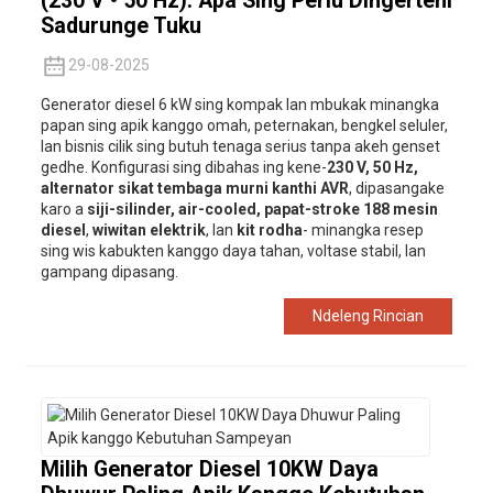
(230 V • 50 Hz): Apa Sing Perlu Dingerteni
Sadurunge Tuku
29-08-2025
Generator diesel 6 kW sing kompak lan mbukak minangka
papan sing apik kanggo omah, peternakan, bengkel seluler,
lan bisnis cilik sing butuh tenaga serius tanpa akeh genset
gedhe. Konfigurasi sing dibahas ing kene-
230 V, 50 Hz,
alternator sikat tembaga murni kanthi AVR
, dipasangake
karo a
siji-silinder, air-cooled, papat-stroke 188 mesin
diesel
,
wiwitan elektrik
, lan
kit rodha
- minangka resep
sing wis kabukten kanggo daya tahan, voltase stabil, lan
gampang dipasang.
Ndeleng Rincian
Milih Generator Diesel 10KW Daya