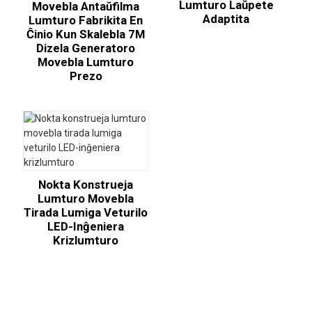
Lumturo Laŭpete
Movebla Antaŭfilma
Adaptita
Lumturo Fabrikita En
Ĉinio Kun Skalebla 7M
Dizela Generatoro
Movebla Lumturo
Prezo
Nokta Konstrueja
Lumturo Movebla
Tirada Lumiga Veturilo
LED-Inĝeniera
Krizlumturo