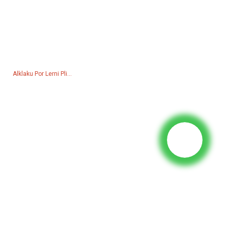
Enketo Por Prezolisto
Por demandoj pri niaj produktoj aŭ prezlisto, bonvolu lasi vian
retpoŝtadreson al ni kaj ni kontaktos vin ene de 24 horoj.
Alklaku Por Lerni Pli...
Produktoj
Generatoro
Akvopumpilo
Lumturo
Velda generatoro
akcesoraĵo
Sociaj Retoj
Fejsbuko