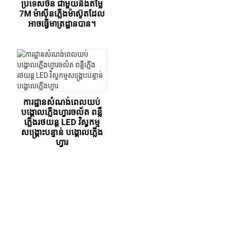
ប្រទេសចិន ជាមួយនឹងតម្លៃ
7M ម៉ាស៊ីនភ្លើងម៉ាស៊ូតដែល
អាចធ្វើមាត្រដ្ឋានបាន។
ការដ្ឋានសំណង់ពេលយប់
បង្គោលភ្លើងហ្វារចល័ត ពន្លឺ
ភ្លើងរថយន្ត LED វិស្វកម្ម
សង្គ្រោះបន្ទាន់ បង្គោលភ្លើង
ហ្វារ