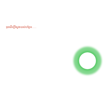
ការសាកសួរសម្រាប់តារាងតម្លៃ
សម្រាប់ការសាកសួរអំពីផលិតផលរបស់យើង ឬតារាងតម្លៃ សូមទុកអ៊ីមែលរបស់អ្នកមក
យើងខ្ញុំ ហើយយើងនឹងទាក់ទងទៅក្នុងរយៈពេល 24 ម៉ោង។
ចុចដើម្បីស្វែងយល់បន្ថែម......
ផលិតផល
ម៉ាស៊ីនភ្លើង
ម៉ាស៊ីនបូមទឹក។
អគារបំភ្លឺ
ម៉ាស៊ីនភ្លើងផ្សារ
គ្រឿងបន្លាស់
ប្រព័ន្ធផ្សព្វផ្សាយសង្គម
ហ្វេសប៊ុក
យូធូប