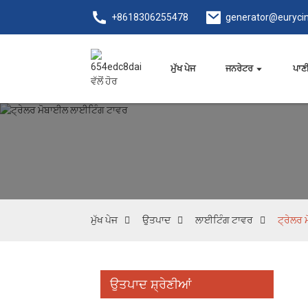
+8618306255478
generator@euryci
ਮੁੱਖ ਪੇਜ
ਜਨਰੇਟਰ
ਪਾਣੀ
ਮੁੱਖ ਪੇਜ
ਉਤਪਾਦ
ਲਾਈਟਿੰਗ ਟਾਵਰ
ਟ੍ਰੇਲਰ
ਉਤਪਾਦ ਸ਼੍ਰੇਣੀਆਂ