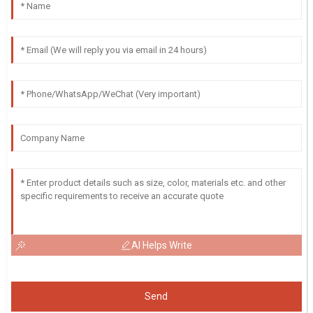
AI Helps Write
Send