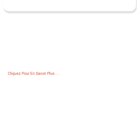
Demande De Liste De Prix
Pour toute demande de renseignements sur nos produits ou notre
liste de prix, veuillez nous laisser votre e-mail et nous vous
contacterons dans les 24 heures.
Cliquez Pour En Savoir Plus......
Produits
Générateur
Pompe à eau
Tour d'éclairage
Générateur de soudage
Accessoire