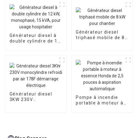
triphasé 400V pour
une utilisation
d'urgence dans les
banques et les écoles
Générateur diesel
Générateur diesel à
triphasé mobile de 8
double cylindre de 12
kW pour chantier
kW, monophasé, 15
kVA, pour usage
hospitalier
Générateur diesel
Pompe à incendie
3KW 230V
portable à moteur à
monocylindre refroidi
essence Honda de 2,5
par air 178F
pouces à aspiration
démarrage électrique
automatique