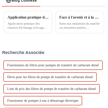
Blog Connexe
Application pratique des chariots d'éclairage à levage manuel dans la construction de sites sportifs
Face à l'avenir et à la mondialisation : échanger et apprendre lors des expositions
Application pratique des
Suite aux mutations du marché
chariots d'éclairage à levage
ces dernières années,
manuel dans la construction de
conjuguées à l'épidémie de
sites sportifs En tant qu'élément
COVID-19, l'économie
important des sites sportifs, les
mondiale a connu des
systèmes d'éclairage jouent un
changements considérables et
rôle important pour assurer le
sans précédent. Le
Recherche Associée
bon fonctionnement ...
développement industriel est
ralenti...
Fournisseurs de filtres pour pompes de transfert de carburant diesel
Devis pour les filtres de pompe de transfert de carburant diesel
Liste de prix des filtres de pompe de transfert de carburant diesel
Fournisseur de pompes à eau à démarrage électrique