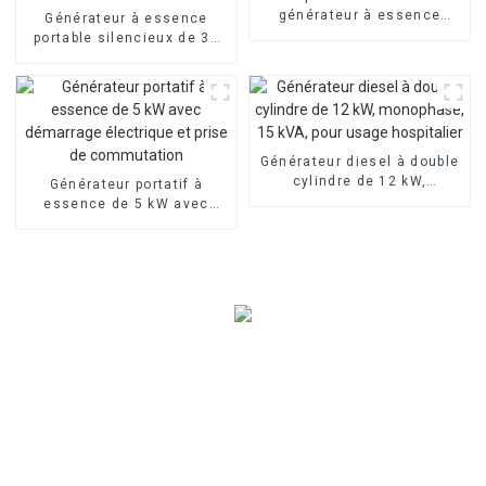
générateur à essence
Générateur à essence
triphasé 30 kVA 25 kW 110
portable silencieux de 30
V 220 V/380 V
kW avec démarrage ATS
pour une utilisation
d'urgence à domicile
Générateur diesel à double
cylindre de 12 kW,
Générateur portatif à
monophasé, 15 kVA, pour
essence de 5 kW avec
usage hospitalier
démarrage électrique et
prise de commutation