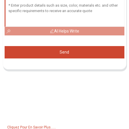
AI Helps Write
Send
Demande De Liste De Prix
Pour toute demande de renseignements sur nos produits ou notre
liste de prix, veuillez nous laisser votre e-mail et nous vous
contacterons dans les 24 heures.
Cliquez Pour En Savoir Plus......