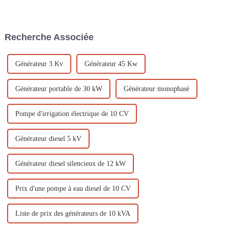
sont essentiels, et les pompes à
utilisée dans des domaines tels
eau sont donc essentielles.
que l'irrigation agricole, le
C'est pourquoi la pompe à eau
drainage urbain, le drainage
à moteur à essence d'Ouyi...
d'urgence, etc.
Recherche Associée
Générateur 3 Kv
Générateur 45 Kw
Générateur portable de 30 kW
Générateur monophasé
Pompe d'irrigation électrique de 10 CV
Générateur diesel 5 kV
Générateur diesel silencieux de 12 kW
Prix ​​d'une pompe à eau diesel de 10 CV
Liste de prix des générateurs de 10 kVA