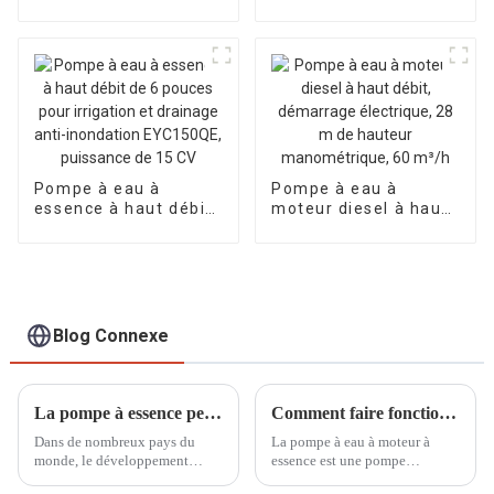
l'irrigation et le
pompe à eau sale,
drainage,
pompe à eau
monocylindre refroidi
chimique diesel en
par air de 4 pouces et
bord de mer
10 CV
Pompe à eau à
Pompe à eau à
essence à haut débit
moteur diesel à haut
de 6 pouces pour
débit, démarrage
irrigation et drainage
électrique, 28 m de
anti-inondation
hauteur
EYC150QE, puissance
manométrique, 60
de 15 CV
m³/h
Blog Connexe
La pompe à essence peut être utilisée dans le domaine de l'irrigation des terres agricoles
Comment faire fonctionner la pompe à eau à moteur à essence auto-amorçante
Dans de nombreux pays du
La pompe à eau à moteur à
monde, le développement
essence est une pompe
agricole et le drainage urbain
largement utilisée qui peut être