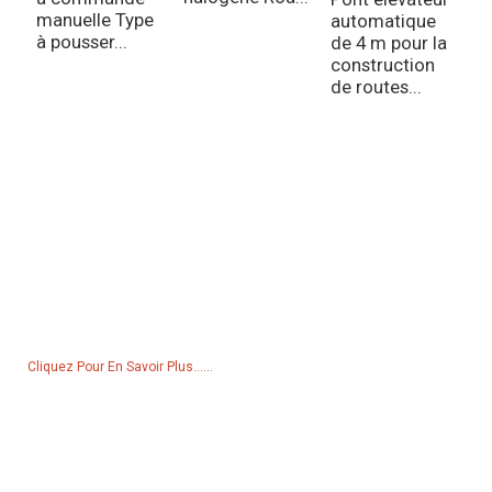
Ch
manuelle Type
automatique
à pousser...
de 4 m pour la
construction
de routes...
Demande De Liste De Prix
Pour toute demande de renseignements sur nos produits ou notre
liste de prix, veuillez nous laisser votre e-mail et nous vous
contacterons dans les 24 heures.
Cliquez Pour En Savoir Plus......
Produits
Générateur