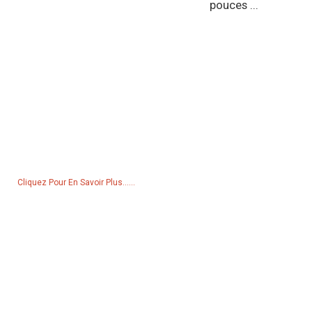
pouces ...
Demande De Liste De Prix
Pour toute demande de renseignements sur nos produits ou notre
liste de prix, veuillez nous laisser votre e-mail et nous vous
contacterons dans les 24 heures.
Cliquez Pour En Savoir Plus......
Produits
Générateur
Pompe à eau
Tour d'éclairage
Générateur de soudage