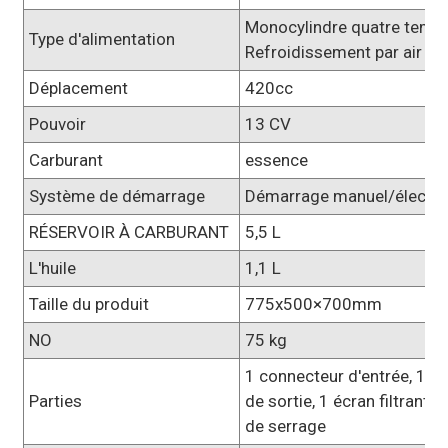
Monocylindre quatre temp
Type d'alimentation
Refroidissement par air fo
Déplacement
420cc
Pouvoir
13 CV
Carburant
essence
Système de démarrage
Démarrage manuel/électri
RÉSERVOIR À CARBURANT
5,5 L
L'huile
1,1 L
Taille du produit
775x500×700mm
NO
75 kg
1 connecteur d'entrée, 1 c
Parties
de sortie, 1 écran filtrant et
de serrage