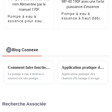
Pompe à eau à
Pompe à eau à
essence à haut débit
essence pour eau
de 4 pouces WP-40
propre WP-30 3"
190F avec une forte
Pompe à eau de
puissance d'essence
calibre 80 mm
Alimentée par le
manuel 170F
Blog Connexe
Comment faire fonctionner la pompe à eau à moteur à essence auto-amorçante
Application pratique des chariots d'éclairage à levage manuel dans la construction de sites sportifs
La pompe à eau à moteur à
Application pratique des
essence est une pompe
chariots d'éclairage à levage
largement utilisée qui peut être
manuel dans la construction de
utilisée dans des domaines tels
sites sportifs En tant qu'élément
que l'irrigation agricole, le
important des sites sportifs, les
drainage urbain, le drainage
systèmes d'éclairage jouent un
d'urgence, etc.
rôle important pour assurer le
Recherche Associée
bon fonctionnement ...