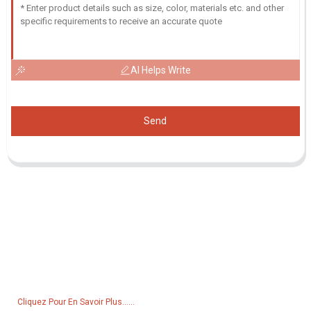
AI Helps Write
Send
Demande De Liste De Prix
Pour toute demande de renseignements sur nos produits ou notre
liste de prix, veuillez nous laisser votre e-mail et nous vous
contacterons dans les 24 heures.
Cliquez Pour En Savoir Plus......