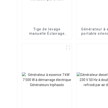
Tige de levage
Générateur à 
manuelle Éclairage
portable silen
mobile de type
30 kW avec d
poussoir pour voiture,
ATS pour
jambe anti-retour,
utilisation d'
lampe de travail anti-
domicil
inondation par le vent