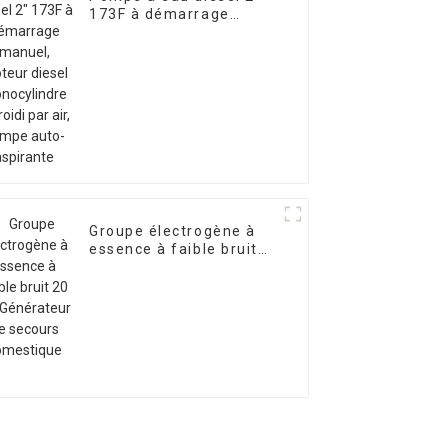
173F à démarrage
manuel, moteur diesel
monocylindre refroidi
par air, pompe auto-
aspirante
Groupe électrogène à
essence à faible bruit
20 kW Générateur de
secours domestique