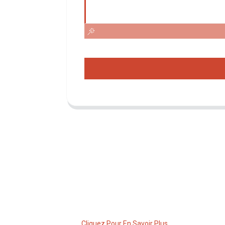
Demande De Liste De Prix
Pour toute demande de renseignements
sur nos produits ou notre liste de prix,
veuillez nous laisser votre e-mail et nous
vous contacterons dans les 24 heures.
Cliquez Pour En Savoir Plus......