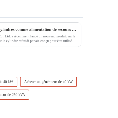
Générateur à essence à deux cylindres comme alimentation de secours dans un système d'alimentation électrique
., Ltd. a récemment lancé un nouveau produit sur le
le cylindre refroidi par air, conçu pour être utilisé
ois 40 kW
Acheter un générateur de 40 kW
ateur de 250 kVA