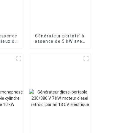
essence
Générateur portatif à
cieux de
essence de 5 kW avec
émarrage
démarrage électrique
 une
et prise de
urgence à
commutation
e