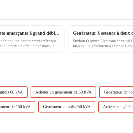
La pompe de drainage incendie à essence auto-amorçante à grand débit d'un diamètre de 100 mm peut également s'auto-amorcer à l'eau
 débit et une hauteur manométrique
Suzhou Ouyixin Electromechanical Co
ctuellement un débit élevé mais une
marché : le générateur à essence à doub
un débit élevé et un faible débit…
dans les systèmes électriques. Ce...
hinois 60 kVA
Acheter un générateur de 60 kVA
Générateur chin
rateur de 150 kVA
Générateur chinois 250 kVA
Acheter un génér