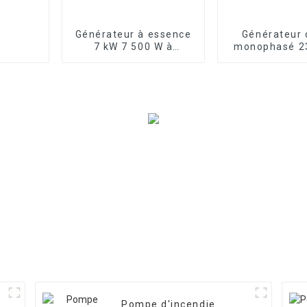
Générateur à essence
Générateur 
7 kW 7 500 W à
monophasé 2
démarrage électrique
Hz à double c
Générateurs triphasés
refroidi par a
kW
Pompe d'incendie