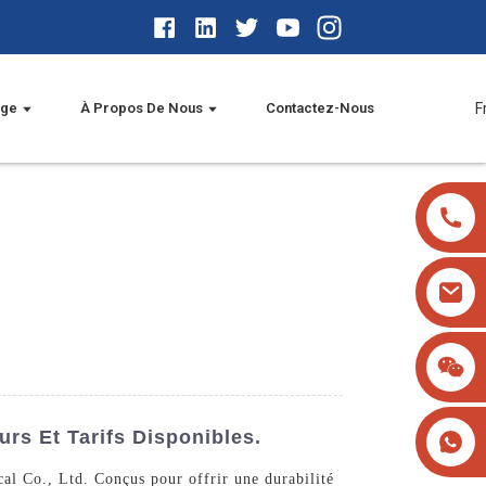
age
À Propos De Nous
Contactez-Nous
F
rs Et Tarifs Disponibles.
al Co., Ltd. Conçus pour offrir une durabilité