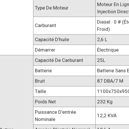
Moteur En Ligne
Type De Moteur
Injection Direc
Diesel : 0 # (é
Carburant
Froid)
Capacité D'huile
2,6 L
Démarrer
Électrique
Capacité De Carburant
25L
Batterie
Batterie Sans
Bruit
87 DBA/7 M
Taille
1100x750x9
Poids Net
232 Kg
Puissance D'entrée
12,2 KVA
Nominale