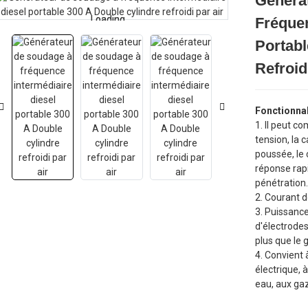
Généra
Loading...
Loading...
Fréquen
Portabl
Refroid
Fonctionnal
1. Il peut 
tension, la 
poussée, le 
réponse rap
pénétration.
2. Courant d
3. Puissance
d'électrode
plus que le
4. Convient 
électrique, 
eau, aux gaz