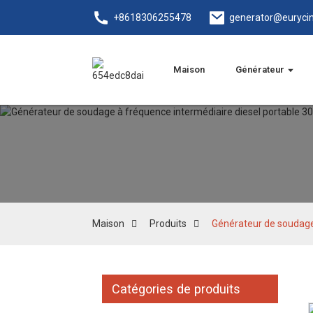
+8618306255478
generator@euryci
Maison
Générateur
Maison
Produits
Générateur de soudage 
Catégories de produits