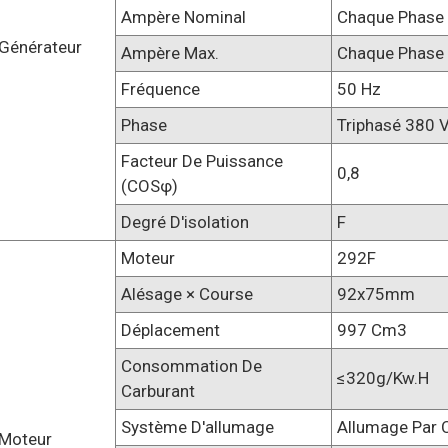
Ampère Nominal
Chaque Phase 
Générateur
Ampère Max.
Chaque Phase 
Fréquence
50 Hz
Phase
Triphasé 380 
Facteur De Puissance
0,8
(COSφ)
Degré D'isolation
F
Moteur
292F
Alésage × Course
92x75mm
Déplacement
997 Cm3
Consommation De
≤320g/kw.h
Carburant
Système D'allumage
Allumage Par
Moteur