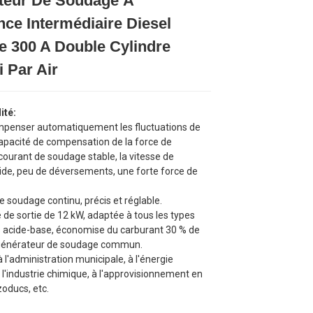
teur De Soudage À
Loading...
Loading...
Loading...
Loading...
ce Intermédiaire Diesel
e 300 A Double Cylindre
i Par Air
ité:
compenser automatiquement les fluctuations de
capacité de compensation de la force de
courant de soudage stable, la vitesse de
ide, peu de déversements, une forte force de
e soudage continu, précis et réglable.
 de sortie de 12 kW, adaptée à tous les types
s acide-base, économise du carburant 30 % de
 générateur de soudage commun.
à l'administration municipale, à l'énergie
à l'industrie chimique, à l'approvisionnement en
oducs, etc.