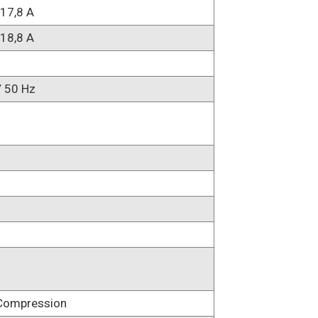
17,8 A
18,8 A
V 50 Hz
 Compression