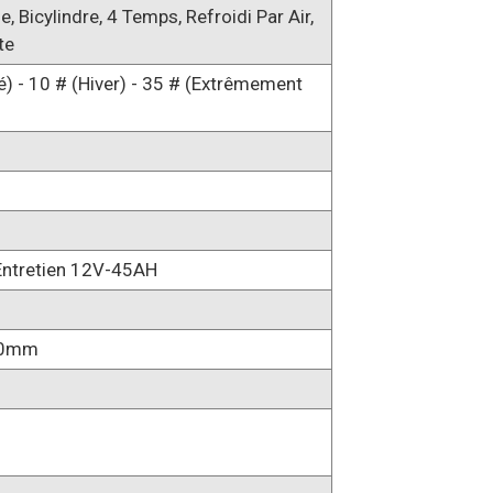
, Bicylindre, 4 Temps, Refroidi Par Air,
te
té) - 10 # (hiver) - 35 # (extrêmement
 Entretien 12V-45AH
50mm