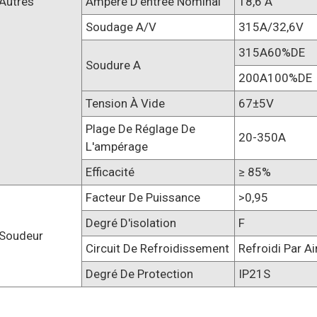
Autres
Ampère D'entrée Nominal
18,6 A
Soudage A/V
315A/32,6V
315A60%DE
Soudure A
200A100%DE
Tension À Vide
67±5V
Plage De Réglage De
20-350A
L'ampérage
Efficacité
≥ 85%
Facteur De Puissance
>0,95
Degré D'isolation
F
Soudeur
Circuit De Refroidissement
Refroidi Par Ai
Degré De Protection
IP21S