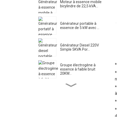
Moteur à essence mobile
bicylindre de 22,5 kVA...
Générateur portable à
essence de 5 kW avec ...
Générateur Diesel 220V
Simple 5KVA Por...
*
Groupe électrogène à
essence à faible bruit
*
20KW...
n
*
Pompe à eau pour moteur
diesel à haut débit el...
à
*
*
Générateur de soudage
diesel silencieux 500A ...
d