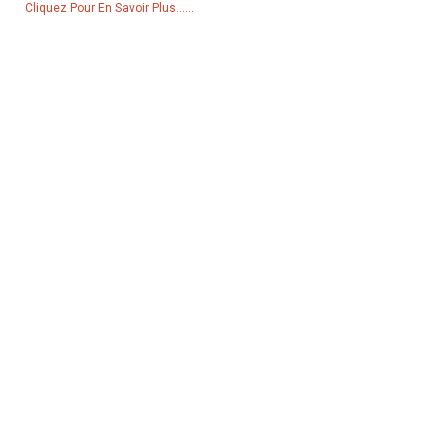
Cliquez Pour En Savoir Plus......
Produits
Générateur
Pompe à eau
Tour d'éclairage
Générateur de soudage
Accessoire
Réseaux Sociaux
Facebook
YouTube
Contactez-Nous
Groupe 18, village de Lubei, ville de Lili, district de Wujiang, ville de
Suzhou, province du Jiangsu, Chine