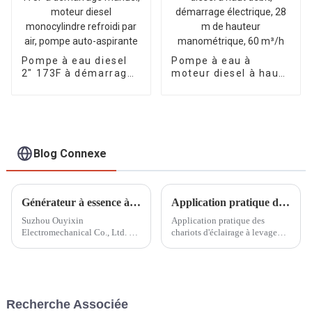
Pompe à eau diesel
Pompe à eau à
2″ 173F à démarrage
moteur diesel à haut
manuel, moteur
débit, démarrage
diesel monocylindre
électrique, 28 m de
refroidi par air,
hauteur
pompe auto-
manométrique, 60
aspirante
m³/h
Blog Connexe
Générateur à essence à deux cylindres comme alimentation de secours dans un système d'alimentation électrique
Application pratique des chariots d'éclairage à levage manuel dans la construction de sites sportifs
Suzhou Ouyixin
Application pratique des
Electromechanical Co., Ltd. a
chariots d'éclairage à levage
récemment lancé un nouveau
manuel dans la construction de
produit sur le marché : le
sites sportifs En tant qu'élément
générateur à essence à double
important des sites sportifs, les
cylindre refroidi par air, conçu
systèmes d'éclairage jouent un
pour être utilisé dans les
rôle important pour assurer le
Recherche Associée
systèmes électriques. Ce...
bon fonctionnement ...