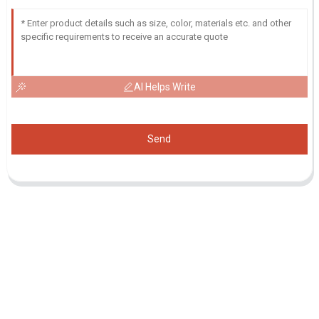
AI Helps Write
Send
Demande De Liste De Prix
Pour toute demande de renseignements sur nos produits ou notre
liste de prix, veuillez nous laisser votre e-mail et nous vous
contacterons dans les 24 heures.