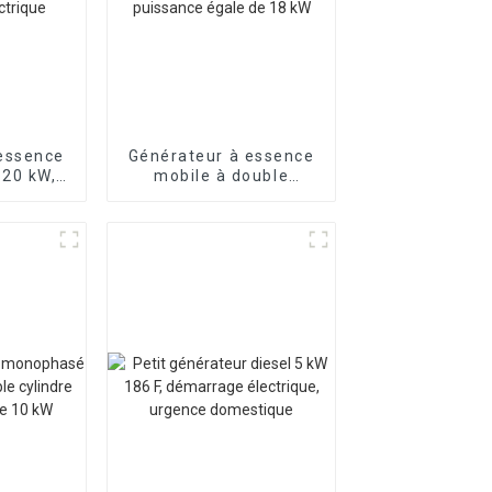
essence
Générateur à essence
 20 kW,
mobile à double
 eau,
cylindre de 22,5 kVA,
ndres,
commutation
ctrique
monophasée à
puissance égale de 18
kW