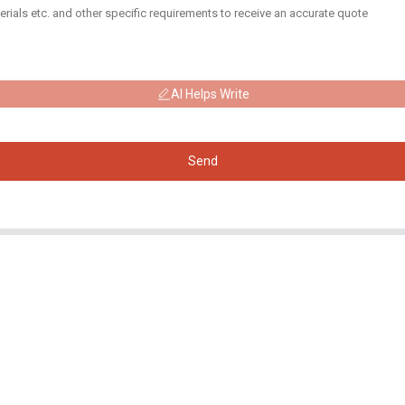
AI Helps Write
Send
Produits
Réseaux
Sociaux
Générateur
Facebook
Pompe à eau
YouTube
Tour d'éclairage