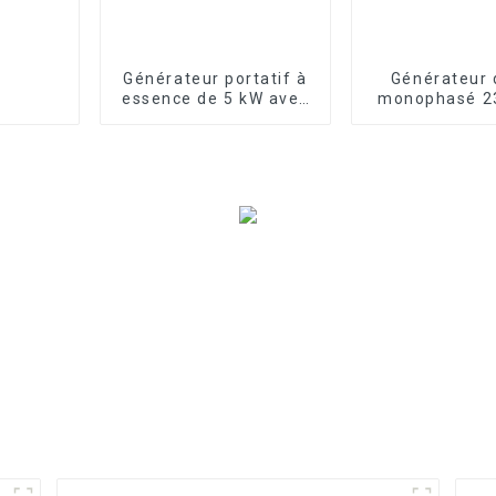
Générateur portatif à
Générateur 
essence de 5 kW avec
monophasé 2
démarrage électrique
Hz à double c
et prise de
refroidi par a
commutation
kW