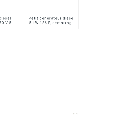
diesel
Petit générateur diesel
30 V 50
5 kW 186 F, démarrage
ylindre
électrique, urgence
ir de 10
domestique