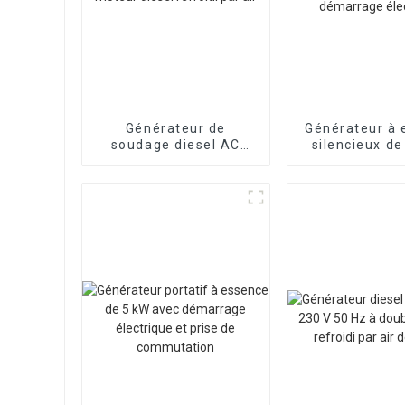
Générateur de
Générateur à 
soudage diesel AC
silencieux de
250A portable mobile
refroidi par
moteur diesel refroidi
quatre cyli
par air
démarrage éle