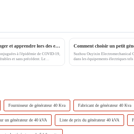
Face à l'avenir et à la mondialisation : échanger et apprendre lors des expositions
Comment choisir un petit géné
conjuguées à l'épidémie de COVID-19,
Suzhou Ouyixin Electromechanical Co.
ables et sans précédent. Le
dans les équipements électriques tels q
à essence, les pompes à eau à moteur à
Fournisseur de générateur 40 Kva
Fabricant de générateur 40 Kva
ur un générateur de 40 kVA
Liste de prix du générateur 40 kVA
F