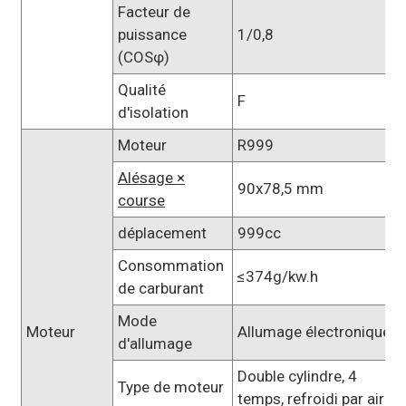
Facteur de
puissance
1/0,8
(COSφ)
Qualité
F
d'isolation
Moteur
R999
Alésage ×
90x78,5 mm
course
déplacement
999cc
Consommation
≤374g/kw.h
de carburant
Mode
Moteur
Allumage électronique
d'allumage
Double cylindre, 4
Type de moteur
temps, refroidi par air