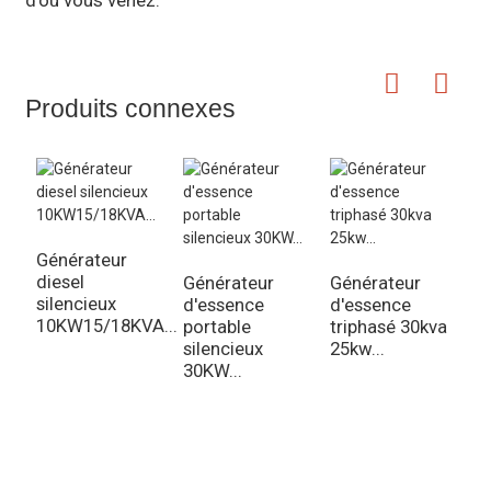
d'où vous venez.
Produits connexes
Générateur
diesel
Générateur
Générateur
M
silencieux
d'essence
d'essence
e
10KW15/18KVA...
portable
triphasé 30kva
i
silencieux
25kw...
o
30KW...
3