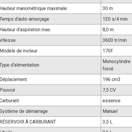
Hauteur manométrique maximale
30 m
Temps d'auto-amorçage
120 s/4 min
Hauteur d'aspiration max.
8,0 m
Vitesse
3600 tr/min
Modèle de moteur
170F
Monocylindre 
Type d'alimentation
forcé
Déplacement
196 cm3
Pouvoir
7,5 CV
Carburant
essence
Système de démarrage
Manuel
RÉSERVOIR À CARBURANT
3,5 L