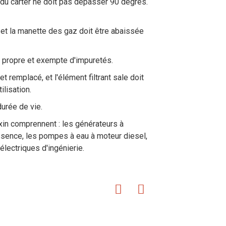
 du carter ne doit pas dépasser 90 degrés.
e et la manette des gaz doit être abaissée
e propre et exempte d'impuretés.
 et remplacé, et l'élément filtrant sale doit
lisation.
durée de vie.
xin comprennent : les générateurs à
ssence, les pompes à eau à moteur diesel,
lectriques d'ingénierie.