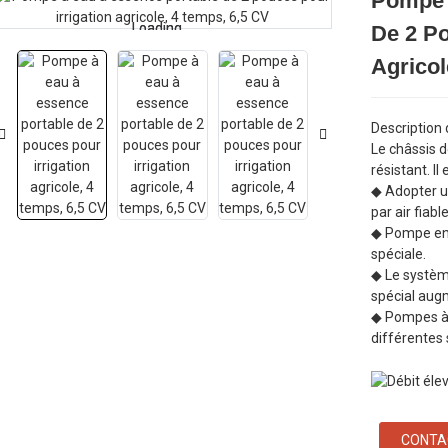
Pompe 
Loading...
Loading...
De 2 Po
Agricol
Description
Le châssis 
résistant. I
◆ Adopter u
par air fiab
◆ Pompe en 
spéciale.
◆ Le systèm
spécial aug
◆ Pompes à 
différentes 
CONTA