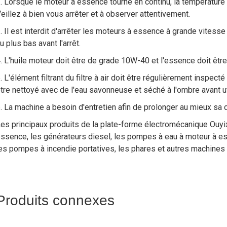
. Lorsque le moteur à essence tourne en continu, la température
eillez à bien vous arrêter et à observer attentivement.
. Il est interdit d'arrêter les moteurs à essence à grande vitess
u plus bas avant l'arrêt.
. L'huile moteur doit être de grade 10W-40 et l'essence doit êtr
. L'élément filtrant du filtre à air doit être régulièrement inspecté
tre nettoyé avec de l'eau savonneuse et séché à l'ombre avant uti
. La machine a besoin d'entretien afin de prolonger au mieux sa 
es principaux produits de la plate-forme électromécanique Ouyi
ssence, les générateurs diesel, les pompes à eau à moteur à e
es pompes à incendie portatives, les phares et autres machines é
Produits connexes