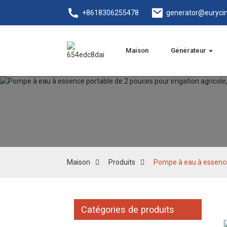
+8618306255478
generator@euryci
Maison
Générateur
Maison
Produits
Pompe à eau à essence 
Catégories de produits