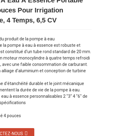
À Eau À Essence Portable
Loading...
Loading...
Loading...
Loading...
uces Pour Irrigation
e, 4 Temps, 6,5 CV
 du produit de la pompe à eau
de la pompe à eau à essence est robuste et
l est constitué d'un tube rond standard de 20 mm.
n moteur monocylindre à quatre temps refroidi
le, avec une faible consommation de carburant.
alliage d'aluminium et conception de turbine
e d'étanchéité durable et le joint mécanique
mentent la durée de vie de la pompe à eau.
eau à essence personnalisables 2 "3" 4 "6" de
spécifications
CTEZ-NOUS