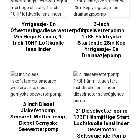
Yrrigaasje- En
3-Inch
Ôfwetteringsdieselwetterpomp
Dieselwetterpomp
Mei Hege Stream, 4-
178F Elektryske
Inch 10HP Loftkuolle
Startende 28m Kop
Iensilinder
Yrrigaasje- En
Drainaazjepomp
3 Inch Diesel
Jiskefetpomp,
2″ Dieselwetterpomp
Smoarch Wetterpomp,
173F Hânmjittige Start
Diesel Gemyske
Luchtkuolle Iensilinder
Seewetterpomp
Dieselmotor
Selssûgjende Pomp