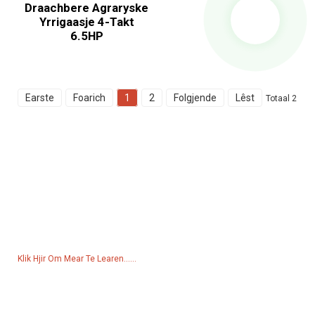
Draachbere Agraryske
Yrrigaasje 4-Takt
6.5HP
Earste
Foarich
1
2
Folgjende
Lêst
Totaal 2
Oanfraach Foar Priislist
Foar fragen oer ús produkten of priislist, lit jo e-postadres achter en
wy sille binnen 24 oeren kontakt mei jo opnimme.
Klik Hjir Om Mear Te Learen......
Produkten