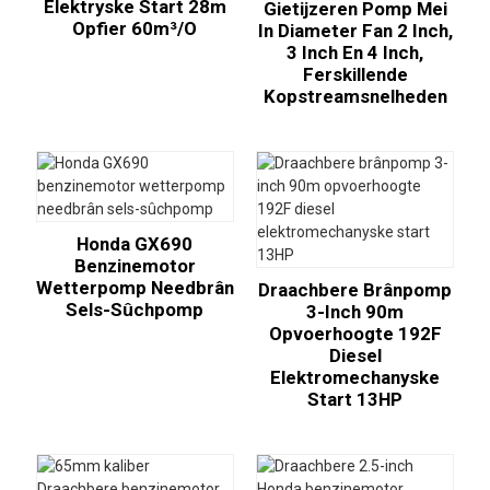
Elektryske Start 28m
Gietijzeren Pomp Mei
Opfier 60m³/o
In Diameter Fan 2 Inch,
3 Inch En 4 Inch,
Ferskillende
Kopstreamsnelheden
Honda GX690
Benzinemotor
Wetterpomp Needbrân
Draachbere Brânpomp
Sels-Sûchpomp
3-Inch 90m
Opvoerhoogte 192F
Diesel
Elektromechanyske
Start 13HP