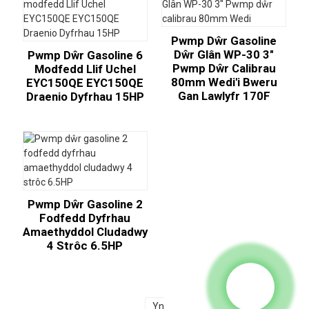
Pwmp Dŵr Gasoline
Dŵr Glân WP-30 3"
Pwmp Dŵr Gasoline 6
Pwmp Dŵr Calibrau
Modfedd Llif Uchel
80mm Wedi'i Bweru
EYC150QE EYC150QE
Gan Lawlyfr 170F
Draenio Dyfrhau 15HP
Pwmp Dŵr Gasoline 2
Fodfedd Dyfrhau
Amaethyddol Cludadwy
4 Strôc 6.5HP
Yn