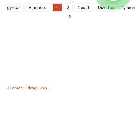
gyntaf
Blaenorol
1
2
Nesaf
Diwethaf
Cyfanswm
2
Ymholiad Am Y Rhestr Brisiau
Am ymholiadau am ein cynnyrch neu restr brisiau, gadewch eich e-
bost i ni a byddwn mewn cysylltiad o fewn 24 awr.
Cliciwch I Ddysgu Mwy......
Cynhyrchion
Generadur
Pwmp Dŵr
Tŵr Goleuo