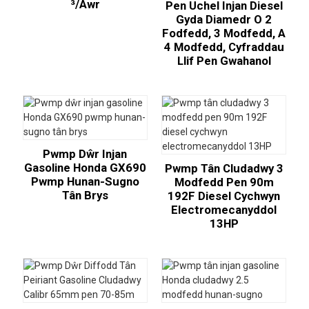
³/awr
Pen Uchel Injan Diesel
Gyda Diamedr O 2
Fodfedd, 3 Modfedd, A
4 Modfedd, Cyfraddau
Llif Pen Gwahanol
Pwmp Dŵr Injan
Gasoline Honda GX690
Pwmp Tân Cludadwy 3
Pwmp Hunan-Sugno
Modfedd Pen 90m
Tân Brys
192F Diesel Cychwyn
Electromecanyddol
13HP