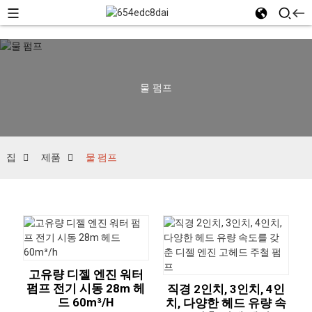
물 펌프
집
제품
물 펌프
고유량 디젤 엔진 워터
펌프 전기 시동 28m 헤
직경 2인치, 3인치, 4인
드 60m³/h
치, 다양한 헤드 유량 속