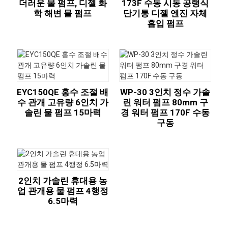
더러운 물 펌프, 디젤 화
173F 수동 시동 공랭식
학 해변 물 펌프
단기통 디젤 엔진 자체
흡입 펌프
EYC150QE 홍수 조절 배
WP-30 3인치 정수 가솔
수 관개 고유량 6인치 가
린 워터 펌프 80mm 구
솔린 물 펌프 15마력
경 워터 펌프 170F 수동
구동
2인치 가솔린 휴대용 농
업 관개용 물 펌프 4행정
6.5마력