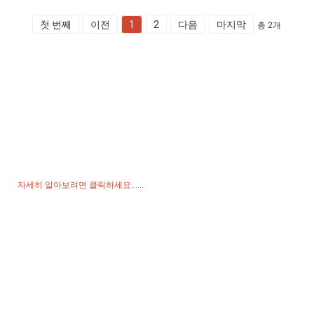
첫 번째
이전
1
2
다음
마지막
총 2개
가격표 문의
당사의 제품이나 가격표에 대한 문의사항이 있으시면 이메일을 남겨주
세요. 24시간 이내에 연락드리겠습니다.
자세히 알아보려면 클릭하세요......
제품
발전기
물 펌프
조명탑
용접 발전기