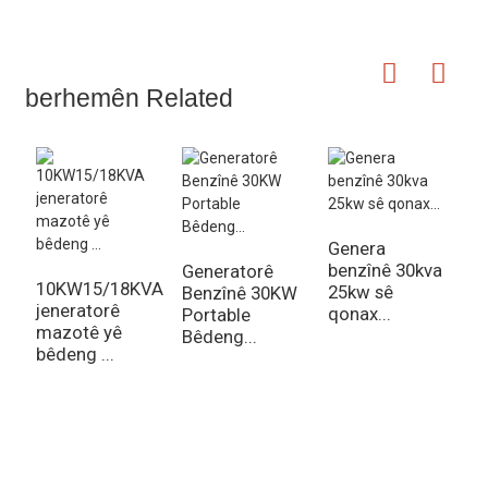
berhemên Related
Genera
benzînê 30kva
Generatorê
3
10KW15/18KVA
25kw sê
Benzînê 30KW
Ç
jeneratorê
qonax...
Portable
V
mazotê yê
Bêdeng...
V
bêdeng ...
G