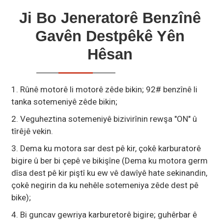
Ji Bo Jeneratorê Benzînê
Gavên Destpêkê Yên
Hêsan
1. Rûnê motorê li motorê zêde bikin; 92# benzînê li
tanka sotemeniyê zêde bikin;
2. Veguheztina sotemeniyê bizivirînin rewşa "ON" û
tîrêjê vekin.
3. Dema ku motora sar dest pê kir, çokê karburatorê
bigire û ber bi çepê ve bikişîne (Dema ku motora germ
dîsa dest pê kir piştî ku ew vê dawîyê hate sekinandin,
çokê negirin da ku nehêle sotemeniya zêde dest pê
bike);
4. Bi guncav gewriya karburetorê bigire; guhêrbar ê