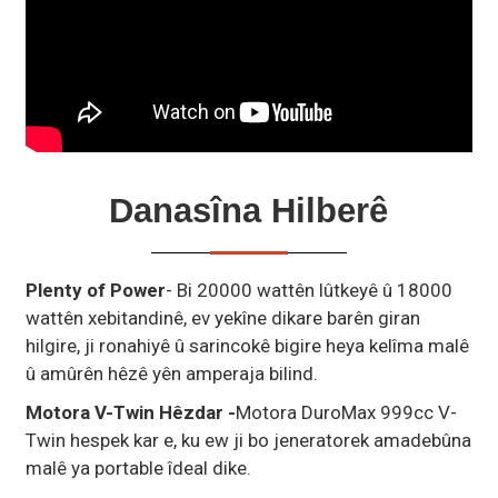
Danasîna Hilberê
Plenty of Power
- Bi 20000 wattên lûtkeyê û 18000
wattên xebitandinê, ev yekîne dikare barên giran
hilgire, ji ronahiyê û sarincokê bigire heya kelîma malê
û amûrên hêzê yên amperaja bilind.
Motora V-Twin Hêzdar -
Motora DuroMax 999cc V-
Twin hespek kar e, ku ew ji bo jeneratorek amadebûna
malê ya portable îdeal dike.