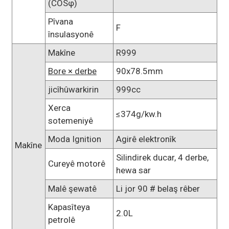
(COSφ)
Pîvana
F
însulasyonê
Makîne
R999
Bore × derbe
90x78.5mm
jicîhûwarkirin
999cc
Xerca
≤374g/kw.h
sotemeniyê
Moda Ignition
Agirê elektronîk
Makîne
Silindirek ducar, 4 derbe,
Cureyê motorê
hewa sar
Malê şewatê
Li jor 90 # belaş rêber
Kapasîteya
2.0L
petrolê