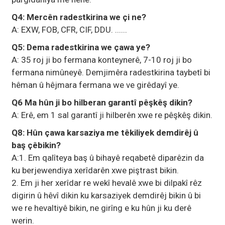
Q4: Mercên radestkirina we çi ne?
A: EXW, FOB, CFR, CIF, DDU. ......
Q5: Dema radestkirina we çawa ye?
A: 35 roj ji bo fermana konteynerê, 7-10 roj ji bo
fermana nimûneyê. Demjimêra radestkirina taybetî bi
hêman û hêjmara fermana we ve girêdayî ye.
Q6 Ma hûn ji bo hilberan garantî pêşkêş dikin?
A: Erê, em 1 sal garantî ji hilberên xwe re pêşkêş dikin.
Q8: Hûn çawa karsaziya me têkiliyek demdirêj û
baş çêbikin?
A:1. Em qalîteya baş û bihayê reqabetê diparêzin da
ku berjewendiya xerîdarên xwe piştrast bikin.
2. Em ji her xerîdar re wekî hevalê xwe bi dilpakî rêz
digirin û hêvî dikin ku karsaziyek demdirêj bikin û bi
we re hevaltiyê bikin, ne girîng e ku hûn ji ku derê
werin.