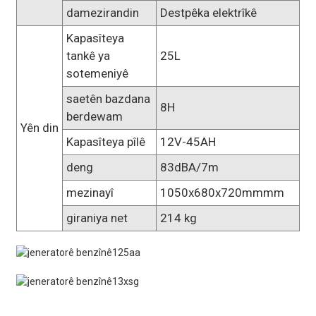
damezirandin
Destpêka elektrîkê
Kapasîteya
tankê ya
25L
sotemeniyê
saetên bazdana
8H
berdewam
Yên din
Kapasîteya pîlê
12V-45AH
deng
83dBA/7m
mezinayî
1050x680x720mmmm
giraniya net
214 kg