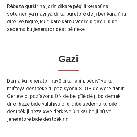
Rêbaza qutkirina jorîn dikare pêşî li xerabûna
sotemeniya mayî ya di karburetorê de ji ber karanîna
dirêj ve bigire, ku dikare karburatorê bigire û bibe
sedema ku jenerator dest pê neke.
Gazî
Dema ku jenerator nayê bikar anîn, pêdivî ye ku
mifteya destpêkê di pozîsyona STOP de were danîn.
Ger ew di pozîsyona ON de be, pîlê dê ji bo demek
dirêj hêzê bide valahiya pîlê, dibe sedema ku pîlê
destpêk ji hêza xwe derkeve û nikaribe ji nû ve
jeneratorê bide destpêkirin.