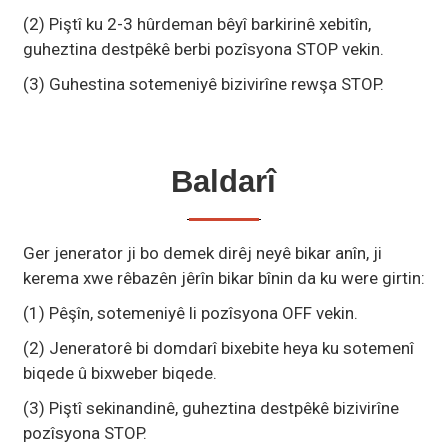
(2) Piştî ku 2-3 hûrdeman bêyî barkirinê xebitîn,
guheztina destpêkê berbi pozîsyona STOP vekin.
(3) Guhestina sotemeniyê bizivirîne rewşa STOP.
Baldarî
Ger jenerator ji bo demek dirêj neyê bikar anîn, ji
kerema xwe rêbazên jêrîn bikar bînin da ku were girtin:
(1) Pêşîn, sotemeniyê li pozîsyona OFF vekin.
(2) Jeneratorê bi domdarî bixebite heya ku sotemenî
biqede û bixweber biqede.
(3) Piştî sekinandinê, guheztina destpêkê bizivirîne
pozîsyona STOP.