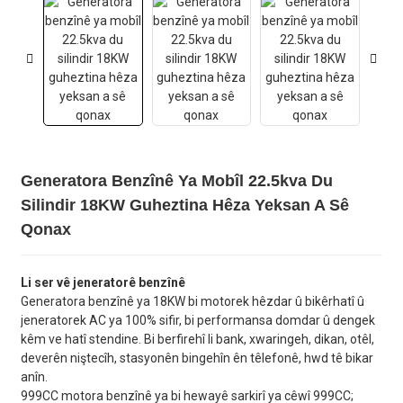
Generatora Benzînê Ya Mobîl 22.5kva Du
Silindir 18KW Guheztina Hêza Yeksan A Sê
Qonax
Li ser vê jeneratorê benzînê
Generatora benzînê ya 18KW bi motorek hêzdar û bikêrhatî û
jeneratorek AC ya 100% sifir, bi performansa domdar û dengek
kêm ve hatî stendine. Bi berfirehî li bank, xwaringeh, dikan, otêl,
deverên niştecîh, stasyonên bingehîn ên têlefonê, hwd tê bikar
anîn.
999CC motora benzînê ya bi hewayê sarkirî ya cêwî 999CC;