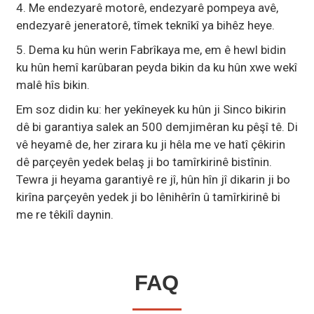
4. Me endezyarê motorê, endezyarê pompeya avê,
endezyarê jeneratorê, tîmek teknîkî ya bihêz heye.
5. Dema ku hûn werin Fabrîkaya me, em ê hewl bidin
ku hûn hemî karûbaran peyda bikin da ku hûn xwe wekî
malê hîs bikin.
Em soz didin ku: her yekîneyek ku hûn ji Sinco bikirin
dê bi garantiya salek an 500 demjimêran ku pêşî tê. Di
vê heyamê de, her zirara ku ji hêla me ve hatî çêkirin
dê parçeyên yedek belaş ji bo tamîrkirinê bistînin.
Tewra ji heyama garantiyê re jî, hûn hîn jî dikarin ji bo
kirîna parçeyên yedek ji bo lênihêrîn û tamîrkirinê bi
me re têkilî daynin.
FAQ