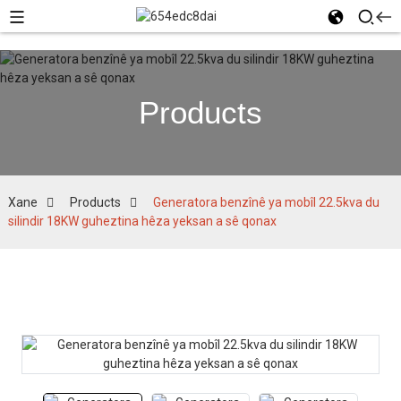
Products
Xane
Products
Generatora benzînê ya mobîl 22.5kva du
silindir 18KW guheztina hêza yeksan a sê qonax