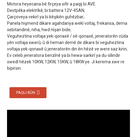
Motora heyecana bê firçeya sifir a paqij bi AVE
Destpêka elektrîkê, bi battera 12V-45AN;
Çarçoveya vekirî ya bi kêşikên guhêzbar;
Panela hişmend dikare agahdariya wekî voltaj, frekansa, dema
xebitandinê, niha, hwd nîşan bide;
Veguheztina voltaja yek-qonaxê / sê-qonaxê, jeneratorên cûda
yên voltaja xwerû, û di heman demê de dikare bi veguheztina
voltaja yek-qonaxê û jeneratorên din ên hêzê ve were saz kirin;
Ev celeb jeneratora benzînê ya bi hewa-sarkirî ya du-sîlindir
xwedî hêzek 10KW, 12KW, 15KW, û 18KW ye. Ji kerema xwe re
bipirsin.
PAQIJ BÛN