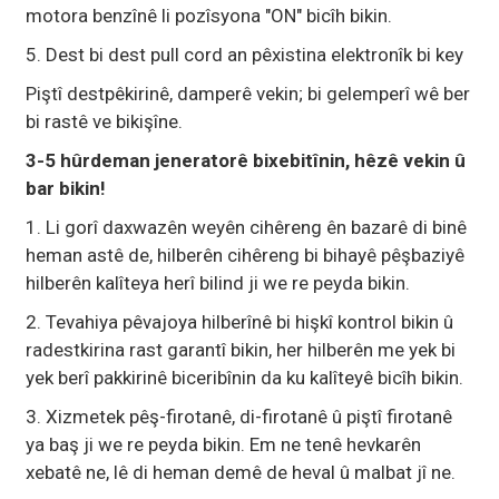
motora benzînê li pozîsyona "ON" bicîh bikin.
5. Dest bi dest pull cord an pêxistina elektronîk bi key
Piştî destpêkirinê, damperê vekin; bi gelemperî wê ber
bi rastê ve bikişîne.
3-5 hûrdeman jeneratorê bixebitînin, hêzê vekin û
bar bikin!
1. Li gorî daxwazên weyên cihêreng ên bazarê di binê
heman astê de, hilberên cihêreng bi bihayê pêşbaziyê
hilberên kalîteya herî bilind ji we re peyda bikin.
2. Tevahiya pêvajoya hilberînê bi hişkî kontrol bikin û
radestkirina rast garantî bikin, her hilberên me yek bi
yek berî pakkirinê biceribînin da ku kalîteyê bicîh bikin.
3. Xizmetek pêş-firotanê, di-firotanê û piştî firotanê
ya baş ji we re peyda bikin. Em ne tenê hevkarên
xebatê ne, lê di heman demê de heval û malbat jî ne.