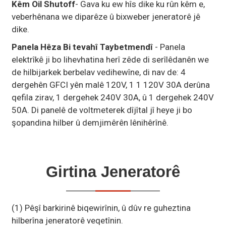
Kêm Oil Shutoff
- Gava ku ew hîs dike ku rûn kêm e,
veberhênana we diparêze û bixweber jeneratorê jê
dike.
Panela Hêza Bi tevahî Taybetmendî
- Panela
elektrîkê ji bo lihevhatina herî zêde di serîlêdanên we
de hilbijarkek berbelav vedihewîne, di nav de: 4
dergehên GFCI yên malê 120V, 1 1 120V 30A derûna
qefila zirav, 1 dergehek 240V 30A, û 1 dergehek 240V
50A. Di panelê de voltmeterek dîjîtal jî heye ji bo
şopandina hilber û demjimêrên lênihêrînê.
Girtina Jeneratorê
(1) Pêşî barkirinê biqewirînin, û dûv re guheztina
hilberîna jeneratorê veqetînin.