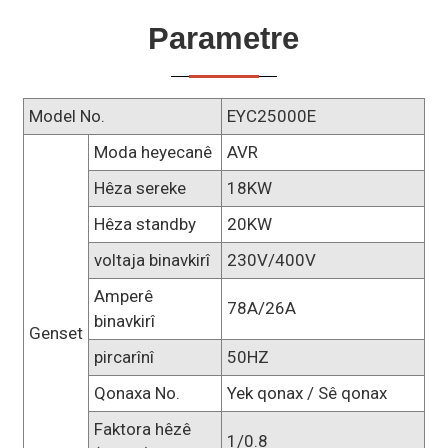
Parametre
Model No.
EYC25000E
Moda heyecanê
AVR
Hêza sereke
18KW
Hêza standby
20KW
voltaja binavkirî
230V/400V
Amperê
78A/26A
binavkirî
Genset
pircarînî
50HZ
Qonaxa No.
Yek qonax / Sê qonax
Faktora hêzê
1/0.8