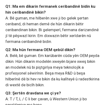
Q1: Ma em dikarin fermanek ceribandinê bidin ku
hin ceribandinê bikin?
A: Bê guman, me hilberên xwe ji bo gelek şertan
ceriband, di heman demê de hûn dikarin bêtir
ceribandinan bikin. Bi gelemperî, fermana darizandinê
jî tê pêşwazî kirin. Em dixwazin bêtir xerîdarên nû
fermana ceribandinê bidin.
Q2: Ma hûn fermana OEM qebûl dikin?
A: Belê, bê guman. Em karûbarên cûda yên OEM peyda
dikin. Hûn dikarin modelên xweyên bijare xweş bikin
an modelek nû bi piştgirîya meya teknolojîk a
profesyonel sêwirînin. Beşa meya R&D û beşa
hilberînê dê bi hev re bikin da ku kalîteyê û radestkirina
di wextê de bicîh bikin.
Q3: Şertên dravdana we çi ye?
A: T / T, L / C li ber çavan, û Western Union ji bo
pargîdaniya me hene.