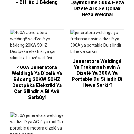
- Bi Hêz Û Bêdeng
Qayimkirinê 500A Hêza
Dîzelê Ark Sê Qonax
Hêza Weichai
Jeneratora Weldingê
Ya Frekansa Navîn A
400A Jeneratora
Dîzelê Ya 300A Ya
Weldingê Ya Dîzelê Ya
Portable Du Silindir Bi
Bêdeng 20KW 50HZ
Hewa Sarkirî
Destpêka Elektrîkî Ya
Çar Silindir A Bi Avê
Sarbûyî