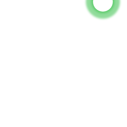
Jenerator
Pompa avê
Bircê Ronahîkirinê
Jeneratora qayîmkirinê
Perçê pêva
Medyaya Civakî
Facebook
YouTube
Paqij Bûn
Koma 18, Gundê Lubei, Bajarê Lili, Navçeya Wujiang, Bajarê
Suzhou, parêzgeha Jiangsu, Chinaîn
generator@eurycin.com
+8618306255478