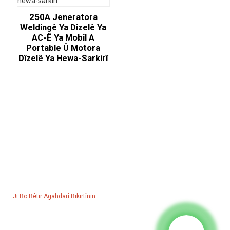
250A Jeneratora
Weldingê Ya Dîzelê Ya
AC-Ê Ya Mobîl A
Portable Û Motora
Dîzelê Ya Hewa-Sarkirî
Lêpirsîna Ji Bo Lîsteya Bihayan
Ji bo pirsên di derbarê hilber an navnîşa bihayê me de, ji kerema xwe
e-nameya xwe ji me re bihêlin û em ê di nav 24 demjimêran de bi we
re têkilî daynin.
Ji Bo Bêtir Agahdarî Bikirtînin......
Berhem