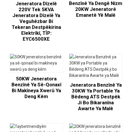
Benzînê Ya Dengê Nizm
Jeneratora Dîzelê
20KW Jeneratorê
220V Tek 5KVA
Emanetê Yê Malê
Jeneratora Dîzelê Ya
Veguhêzbar Bi
Tekeran Destpêkirina
Elektrîkî, TÎP:
EYC6500XE
50KW Jeneratora
Benzînê Ya Sê-Qonaxî
Jeneratora Benzînê Ya
Bi Makîneya Xwerû Ya
30KW Ya Portable Ya
Deng Kêm
Bêdeng ATS Destpêk
Ji Bo Bikaranîna
Awarte Ya Malê