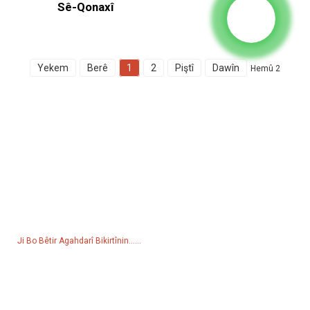
Sê-Qonaxî
Yekem
Berê
1
2
Piştî
Dawîn
Hemû 2
Lêpirsîna Ji Bo Lîsteya Bihayan
Ji bo pirsên di derbarê hilber an navnîşa bihayê me de, ji kerema xwe
e-nameya xwe ji me re bihêlin û em ê di nav 24 demjimêran de bi we
re têkilî daynin.
Ji Bo Bêtir Agahdarî Bikirtînin......
Berhem
Jenerator