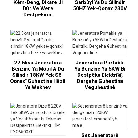
Kêm-Deng, Dikare Ji
Sarbûyî Ya Du Silindir
Dûr Ve Were
50HZ Yek-Qonax 230V
Destpêkirin.
22.5kva Jeneratora
Jeneratora Portable
Benzînê Ya Mobîl A Du
Ya Benzinê Ya 5KW Bi
Silindir 18KW Yek Sê-
Destpêka Elektrîkî,
Qonaxî Guheztina Hêzê
Dergeha Guhestina
Ya Wekhev
Veguhestinê
Set Jeneratorê