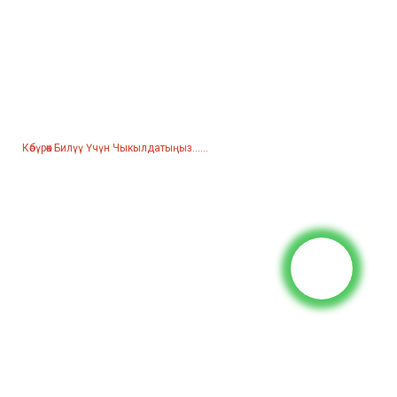
Прайсистка Үчүн Суроо
Биздин өнүмдөр же прейскурант жөнүндө суроо үчүн бизге
электрондук почтаңызды калтырыңыз, биз 24 сааттын ичинде
байланышабыз.
Көбүрөөк Билүү Үчүн Чыкылдатыңыз......
Буюмдар
Генератор
Суу насосу
Жарык берүүчү мунара
Ширетүүчү генератор
Аксессуар
Коомдук Медиа