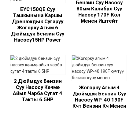
Бензин Суу Насосу
80мм Калибрлүү Суу
EYC150QE Суу
Насосу 170F Кол
Ташкынына Каршы
Менен Иштейт
Дренаждык Сугаруу
Жогорку Агым 6
Дюймдук Бензин Суу
Насосу15HP Power
2 Дюймдук Бензин
Суу Насосу Көчмө
Жогорку Агым 4
Айыл Чарба Сугат 4
Дюймдук Бензин Суу
Такты 6.5HP
Насосу WP-40 190F
Күчтүү Бензин Күчү Менен