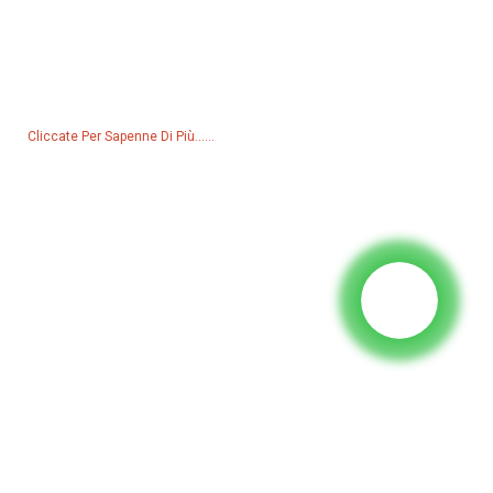
Richiesta Per A Lista Di Prezzi
Per dumande nantu à i nostri prudutti o a lista di prezzi, lasciate u
vostru email è vi cuntatteremu in 24 ore.
Cliccate Per Sapenne Di Più......
Prudutti
Generatore
Pompa d'acqua
Torre d'illuminazione
Generatore di saldatura
Accessoriu
I Media Suciali
Facebook
YouTube