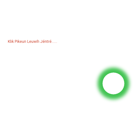
Inquiry Pikeun Pricelist
Pikeun inquiries ngeunaan produk urang atawa pricelist, mangga
tinggalkeun email anjeun ka kami sarta kami bakal di kabaran dina
24 jam.
Klik Pikeun Leuwih Jéntré......
Produk
Generator
Pompa Cai
munara cahaya
generator las
Aksésori
Média Sosial
Facebook